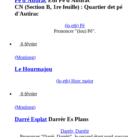
Pè d’Autirac
Eth Pè d'Autirac
CN (Section B, 1re feuille) : Quartier det pé
d'Autirac
(lo,eth) Pè
Prononcer "(lou) Pè".
6 février
(Monlong)
Le Hourmajou
(lo,eth) Horc major
6 février
(Monlong)
Darré Esplat
Darrèr Es Plans
Darrèr, Darrèir
Prononcer "Darrè, Darrèÿ", le second étant nord-gascon.