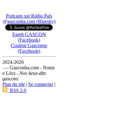
Podcasts sur Ràdio País
@gasconha.com (Bluesky)
Esprit GASCON
(Facebook)
Couleur Gascogne
(Facebook)
2024-2026
— Gasconha.com - Noms
e Lòcs -
Nos lieux-dits
gascons
Plan du site
|
Se connecter
|
RSS 2.0