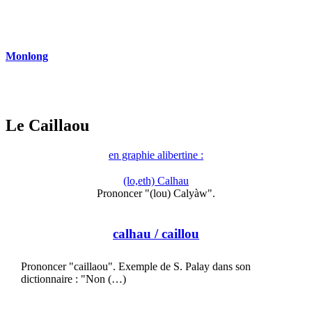
Monlong
Le Caillaou
en graphie alibertine :
(lo,eth) Calhau
Prononcer "(lou) Calyàw".
calhau
/ caillou
Prononcer "caillaou". Exemple de S. Palay dans son
dictionnaire : "Non (…)