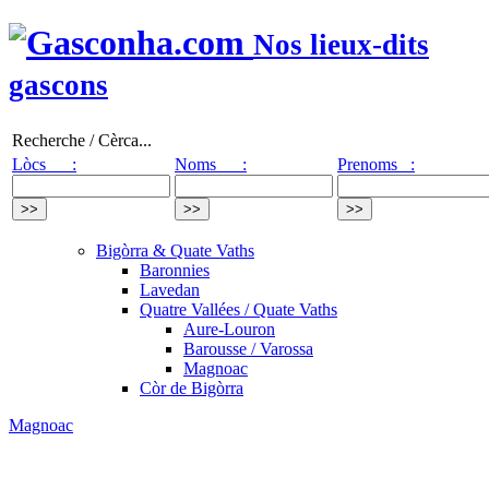
Nos lieux-dits
gascons
Recherche / Cèrca...
Lòcs :
Noms :
Prenoms :
Bigòrra & Quate Vaths
Baronnies
Lavedan
Quatre Vallées / Quate Vaths
Aure-Louron
Barousse / Varossa
Magnoac
Còr de Bigòrra
Magnoac