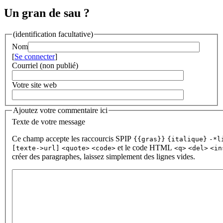
Un gran de sau ?
(identification facultative)
Nom
[
Se connecter
]
Courriel (non publié)
Votre site web
Ajoutez votre commentaire ici
Texte de votre message
Ce champ accepte les raccourcis SPIP
{{gras}}
{italique}
-*l
et le code HTML
[texte->url]
<quote>
<code>
<q>
<del>
<in
créer des paragraphes, laissez simplement des lignes vides.