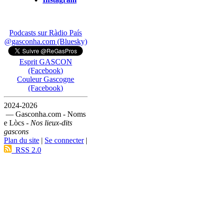
Podcasts sur Ràdio País
@gasconha.com (Bluesky)
Esprit GASCON
(Facebook)
Couleur Gascogne
(Facebook)
2024-2026
— Gasconha.com - Noms
e Lòcs -
Nos lieux-dits
gascons
Plan du site
|
Se connecter
|
RSS 2.0