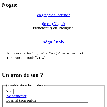
Nogué
en graphie alibertine :
(lo,eth) Noguèr
Prononcer "(lou) Nouguè".
nòga
/ noix
Prononcer entre "nogue" et "nogo". variantes : notz
(prononcer "nouts"), (…)
Un gran de sau ?
(identification facultative)
Nom
[
Se connecter
]
Courriel (non publié)