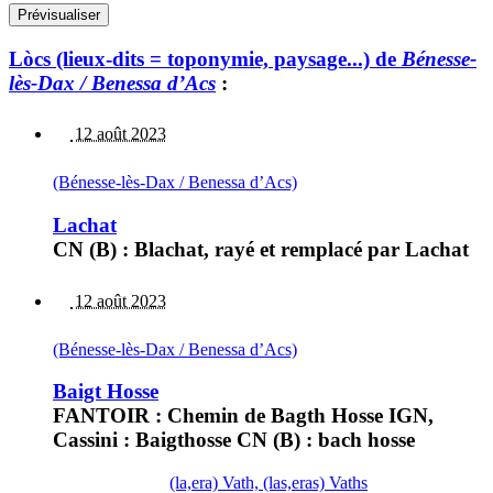
Lòcs (lieux-dits = toponymie, paysage...) de
Bénesse-
lès-Dax / Benessa d’Acs
:
12 août 2023
(Bénesse-lès-Dax / Benessa d’Acs)
Lachat
CN (B) : Blachat, rayé et remplacé par Lachat
12 août 2023
(Bénesse-lès-Dax / Benessa d’Acs)
Baigt Hosse
FANTOIR : Chemin de Bagth Hosse IGN,
Cassini : Baigthosse CN (B) : bach hosse
(la,era) Vath, (las,eras) Vaths