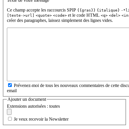
Texte de votre message
Ce champ accepte les raccourcis SPIP
{{gras}}
{italique}
-*l
et le code HTML
[texte->url]
<quote>
<code>
<q>
<del>
<in
créer des paragraphes, laissez simplement des lignes vides.
Prévenez-moi de tous les nouveaux commentaires de cette discu
email
Ajouter un document
Extensions autorisées : toutes
Je veux recevoir la Newsletter