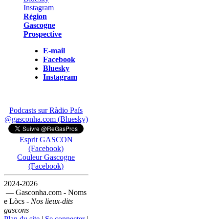
Région
Gascogne
Prospective
E-mail
Facebook
Bluesky
Instagram
Podcasts sur Ràdio País
@gasconha.com (Bluesky)
Esprit GASCON
(Facebook)
Couleur Gascogne
(Facebook)
2024-2026
— Gasconha.com - Noms
e Lòcs -
Nos lieux-dits
gascons
Plan du site
|
Se connecter
|