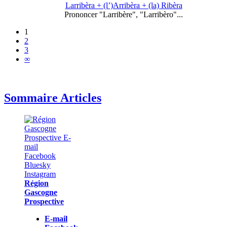
Larribèra + (l’)Arribèra + (la) Ribèra
Prononcer "Larribère", "Larribèro"...
1
2
3
∞
Sommaire Articles
Région
Gascogne
Prospective
E-mail