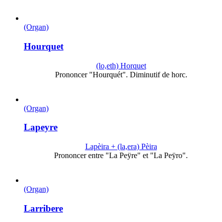
(Organ)
Hourquet
(lo,eth) Horquet
Prononcer "Hourquét". Diminutif de horc.
(Organ)
Lapeyre
Lapèira + (la,era) Pèira
Prononcer entre "La Peÿre" et "La Peÿro".
(Organ)
Larribere