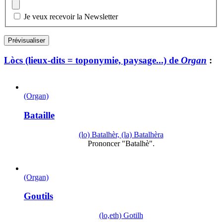
Je veux recevoir la Newsletter
Lòcs (lieux-dits = toponymie, paysage...) de
Organ
:
(Organ)
Bataille
(lo) Batalhèr, (la) Batalhèra
Prononcer "Batalhè".
(Organ)
Goutils
(lo,eth) Gotilh