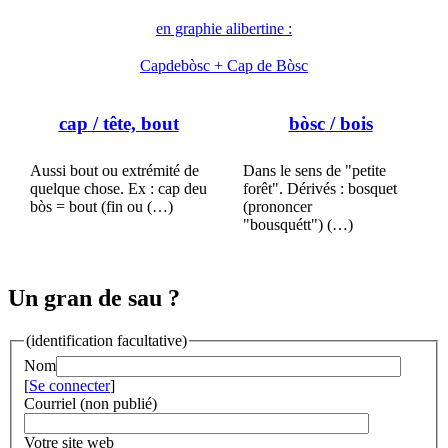
en graphie alibertine :
Capdebòsc + Cap de Bòsc
cap
/ tête, bout
bòsc
/ bois
Aussi bout ou extrémité de
Dans le sens de "petite
quelque chose. Ex : cap deu
forêt". Dérivés : bosquet
bòs = bout (fin ou (…)
(prononcer
"bousquétt") (…)
Un gran de sau ?
(identification facultative)
Nom
[
Se connecter
]
Courriel (non publié)
Votre site web