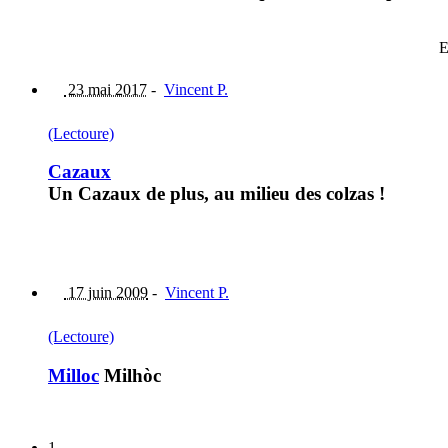
E
23 mai 2017
-
Vincent P.
(Lectoure)
Cazaux
Un Cazaux de plus, au milieu des colzas !
17 juin 2009
-
Vincent P.
(Lectoure)
Milloc
Milhòc
1