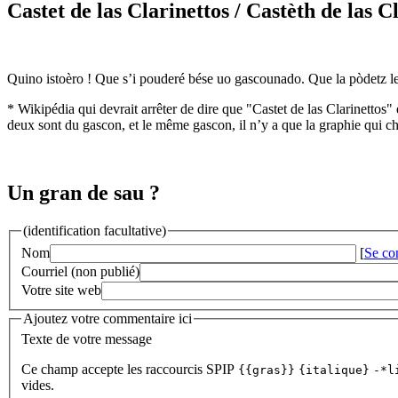
Castet de las Clarinettos
/ Castèth de las C
Quino istoèro ! Que s’i pouderé bése uo gascounado. Que la pòdetz l
* Wikipédia qui devrait arrêter de dire que "Castet de las Clarinettos"
deux sont du gascon, et le même gascon, il n’y a que la graphie qui c
Un gran de sau ?
(identification facultative)
Nom
[
Se co
Courriel (non publié)
Votre site web
Ajoutez votre commentaire ici
Texte de votre message
Ce champ accepte les raccourcis SPIP
{{gras}}
{italique}
-*l
vides.