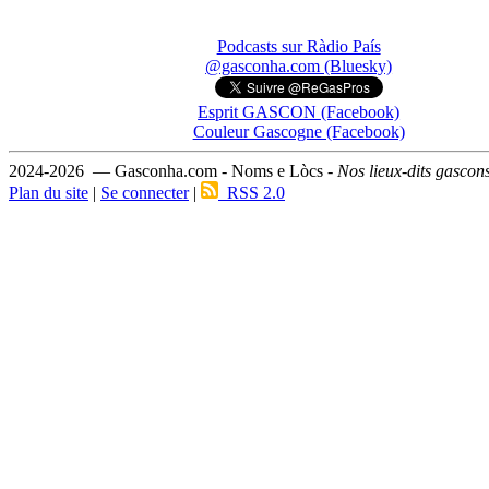
Podcasts sur Ràdio País
@gasconha.com (Bluesky)
Esprit GASCON (Facebook)
Couleur Gascogne (Facebook)
2024-2026 — Gasconha.com - Noms e Lòcs -
Nos lieux-dits gascon
Plan du site
|
Se connecter
|
RSS 2.0