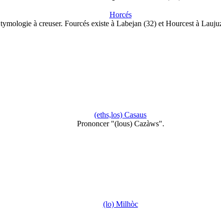
Horcés
tymologie à creuser. Fourcés existe à Labejan (32) et Hourcest à Lauj
(eths,los) Casaus
Prononcer "(lous) Cazàws".
(lo) Milhòc