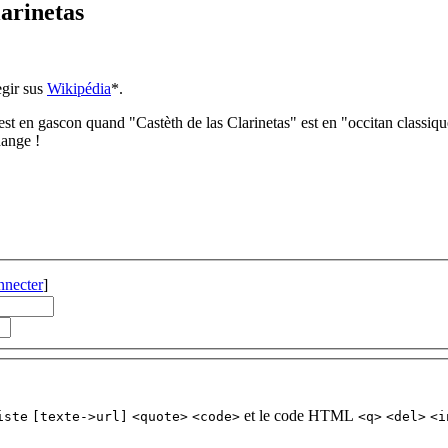
larinetas
egir sus
Wikipédia
*.
 est en gascon quand "Castèth de las Clarinetas" est en "occitan classiqu
hange !
nnecter
]
et le code HTML
iste
[texte->url]
<quote>
<code>
<q>
<del>
<i