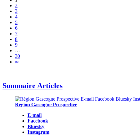
2
3
4
5
6
7
8
9
…
30
∞
Sommaire Articles
Région Gascogne Prospective
E-mail
Facebook
Bluesky
Instagram