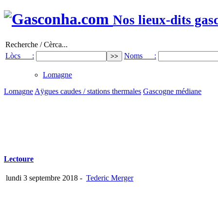
Nos lieux-dits gas
Recherche / Cèrca...
Lòcs :
Noms :
Lomagne
Lomagne
Aÿgues caudes / stations thermales
Gascogne médiane
Lectoure
lundi 3 septembre 2018
-
Tederic Merger