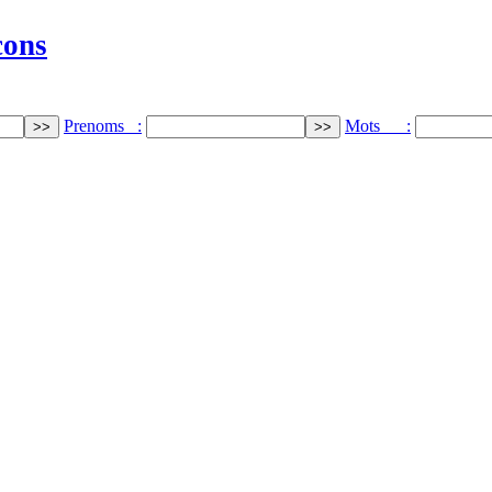
cons
Prenoms :
Mots :