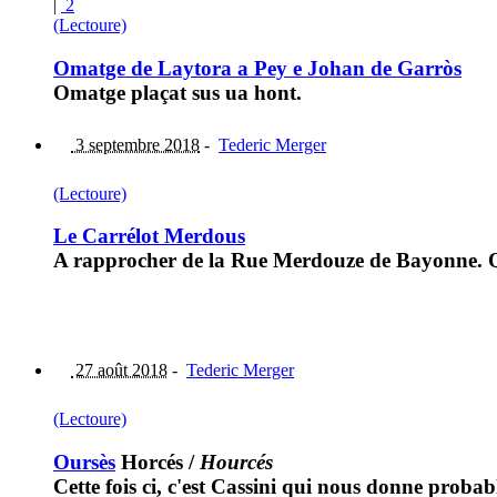
|
2
(Lectoure)
Omatge de Laytora a Pey e Johan de Garròs
Omatge plaçat sus ua hont.
3 septembre 2018
-
Tederic Merger
(Lectoure)
Le Carrélot Merdous
A rapprocher de la Rue Merdouze de Bayonne. Q
27 août 2018
-
Tederic Merger
(Lectoure)
Oursès
Horcés
/
Hourcés
Cette fois ci, c'est Cassini qui nous donne probab