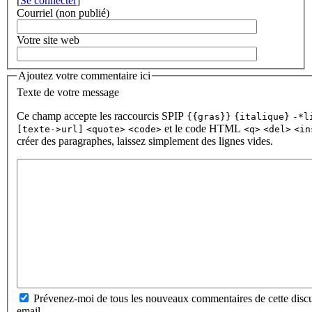
[
Se connecter
]
Courriel (non publié)
Votre site web
Ajoutez votre commentaire ici
Texte de votre message
Ce champ accepte les raccourcis SPIP
{{gras}}
{italique}
-*l
et le code HTML
[texte->url]
<quote>
<code>
<q>
<del>
<in
créer des paragraphes, laissez simplement des lignes vides.
Prévenez-moi de tous les nouveaux commentaires de cette discu
email