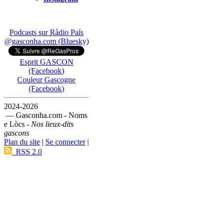
Podcasts sur Ràdio País
@gasconha.com (Bluesky)
Esprit GASCON
(Facebook)
Couleur Gascogne
(Facebook)
2024-2026
— Gasconha.com - Noms
e Lòcs -
Nos lieux-dits
gascons
Plan du site
|
Se connecter
|
RSS 2.0