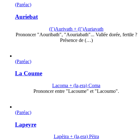
(Paréac)
Auriebat
(l’)Aurivath + (l’)Auriavath
Prononcer "Aouribath", "Aouriabath"... Vallée dorée, fertile ?
Présence de (…)
(Paréac)
La Coume
Lacoma + (la,era) Coma
Prononcer entre "Lacoume" et "Lacoumo".
(Paréac)
Lapeyre
Lapèira + (la,era) Pèira