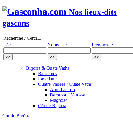
Nos lieux-dits
gascons
Recherche / Cèrca...
Lòcs :
Noms :
Prenoms :
Bigòrra & Quate Vaths
Baronnies
Lavedan
Quatre Vallées / Quate Vaths
Aure-Louron
Barousse / Varossa
Magnoac
Còr de Bigòrra
Còr de Bigòrra