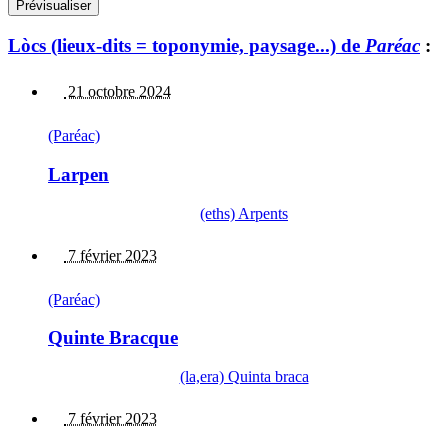
Lòcs (lieux-dits = toponymie, paysage...) de
Paréac
:
21 octobre 2024
(Paréac)
Larpen
(eths) Arpents
7 février 2023
(Paréac)
Quinte Bracque
(la,era) Quinta braca
7 février 2023