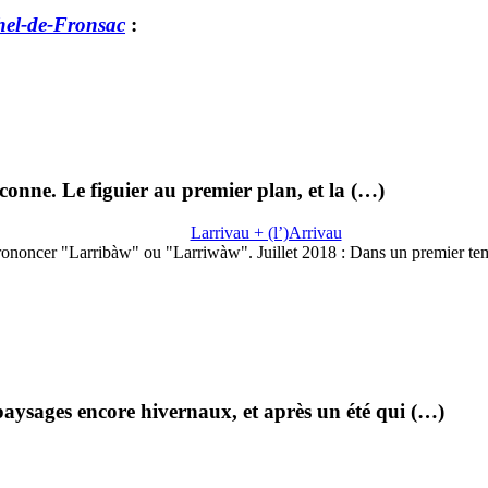
hel-de-Fronsac
:
conne. Le figuier au premier plan, et la (…)
Larrivau + (l’)Arrivau
rononcer "Larribàw" ou "Larriwàw". Juillet 2018 : Dans un premier te
paysages encore hivernaux, et après un été qui (…)