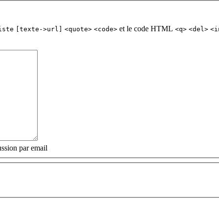
et le code HTML
iste
[texte->url]
<quote>
<code>
<q>
<del>
<i
ssion par email