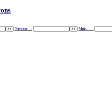
cons
Prenoms :
Mots :