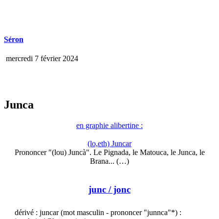
Séron
mercredi 7 février 2024
Junca
en graphie alibertine :
(lo,eth) Juncar
Prononcer "(lou) Juncà". Le Pignada, le Matouca, le Junca, le
Brana... (…)
junc
/ jonc
dérivé : juncar (mot masculin - prononcer "junnca"*) :