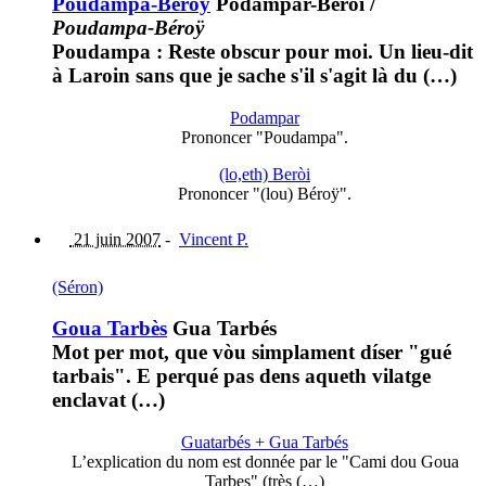
Poudampa-Beroy
Podampar-Beròi
/
Poudampa-Béroÿ
Poudampa : Reste obscur pour moi. Un lieu-dit
à Laroin sans que je sache s'il s'agit là du (…)
Podampar
Prononcer "Poudampa".
(lo,eth) Beròi
Prononcer "(lou) Béroÿ".
21 juin 2007
-
Vincent P.
(Séron)
Goua Tarbès
Gua Tarbés
Mot per mot, que vòu simplament díser "gué
tarbais". E perqué pas dens aqueth vilatge
enclavat (…)
Guatarbés + Gua Tarbés
L’explication du nom est donnée par le "Cami dou Goua
Tarbes" (très (…)