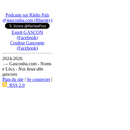
Podcasts sur Ràdio País
@gasconha.com (Bluesky)
Esprit GASCON
(Facebook)
Couleur Gascogne
(Facebook)
2024-2026
— Gasconha.com - Noms
e Lòcs -
Nos lieux-dits
gascons
Plan du site
|
Se connecter
|
RSS 2.0