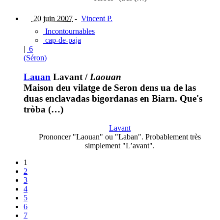
20 juin 2007
-
Vincent P.
Incontournables
cap-de-paja
|
6
(Séron)
Lauan
Lavant
/
Laouan
Maison deu vilatge de Seron dens ua de las
duas enclavadas bigordanas en Biarn. Que's
tròba (…)
Lavant
Prononcer "Laouan" ou "Laban". Probablement très
simplement "L’avant".
1
2
3
4
5
6
7