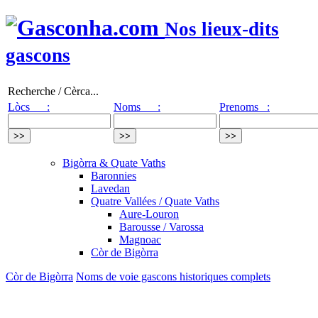
Nos lieux-dits
gascons
Recherche / Cèrca...
Lòcs :
Noms :
Prenoms :
Bigòrra & Quate Vaths
Baronnies
Lavedan
Quatre Vallées / Quate Vaths
Aure-Louron
Barousse / Varossa
Magnoac
Còr de Bigòrra
Còr de Bigòrra
Noms de voie gascons historiques complets