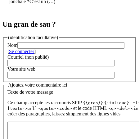
jonchaie *C’est un (…)
Un gran de sau ?
(identification facultative)
Nom
[
Se connecter
]
Courriel (non publié)
Votre site web
Ajoutez votre commentaire ici
Texte de votre message
Ce champ accepte les raccourcis SPIP
{{gras}}
{italique}
-*l
et le code HTML
[texte->url]
<quote>
<code>
<q>
<del>
<in
créer des paragraphes, laissez simplement des lignes vides.