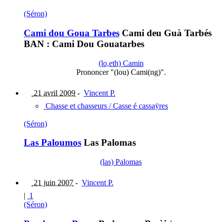
(Séron)
Cami dou Goua Tarbes
Cami deu Guà Tarbés
BAN : Cami Dou Gouatarbes
(lo,eth) Camin
Prononcer "(lou) Cami(ng)".
21 avril 2009
-
Vincent P.
Chasse et chasseurs / Casse é cassaÿres
(Séron)
Las Paloumos
Las Palomas
(las) Palomas
21 juin 2007
-
Vincent P.
|
1
(Séron)