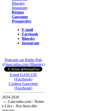
Région
Gascogne
Prospective
E-mail
Facebook
Bluesky
Instagram
Podcasts sur Ràdio País
@gasconha.com (Bluesky)
Esprit GASCON
(Facebook)
Couleur Gascogne
(Facebook)
2024-2026
— Gasconha.com - Noms
e Lòcs -
Nos lieux-dits
gascons