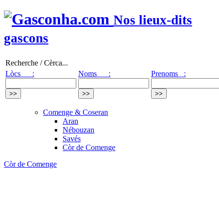
Nos lieux-dits
gascons
Recherche / Cèrca...
Lòcs :
Noms :
Prenoms :
Comenge & Coseran
Aran
Nébouzan
Savés
Còr de Comenge
Còr de Comenge