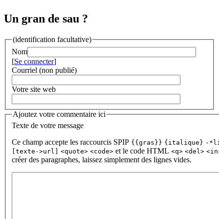
Un gran de sau ?
(identification facultative)
Nom
[
Se connecter
]
Courriel (non publié)
Votre site web
Ajoutez votre commentaire ici
Texte de votre message
Ce champ accepte les raccourcis SPIP
{{gras}}
{italique}
-*l
et le code HTML
[texte->url]
<quote>
<code>
<q>
<del>
<in
créer des paragraphes, laissez simplement des lignes vides.