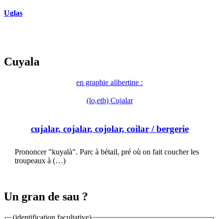
Uglas
Cuyala
en graphie alibertine :
(lo,eth) Cujalar
cujalar, cojalar, cojolar, coilar
/ bergerie
Prononcer "kuyalà". Parc à bétail, pré où on fait coucher les
troupeaux à (…)
Un gran de sau ?
(identification facultative)