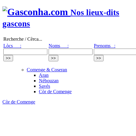
Nos lieux-dits
gascons
Recherche / Cèrca...
Lòcs :
Noms :
Prenoms :
Comenge & Coseran
Aran
Nébouzan
Savés
Còr de Comenge
Còr de Comenge