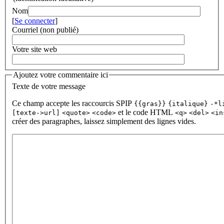
Nom
[
Se connecter
]
Courriel (non publié)
Votre site web
Ajoutez votre commentaire ici
Texte de votre message
Ce champ accepte les raccourcis SPIP
{{gras}}
{italique}
-*l
et le code HTML
[texte->url]
<quote>
<code>
<q>
<del>
<in
créer des paragraphes, laissez simplement des lignes vides.