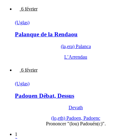
6 février
(Uglas)
Palanque de la Rendaou
(la,era) Palanca
L’Arrendau
6 février
(Uglas)
Padouen Débat, Dessus
Devath
(lo,eth) Padoen, Padoenc
Prononcer "(lou) Padouén(c)".
1