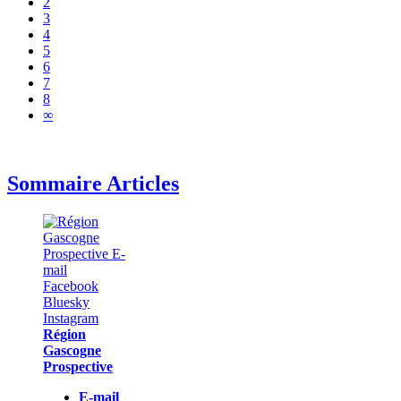
2
3
4
5
6
7
8
∞
Sommaire Articles
Région
Gascogne
Prospective
E-mail