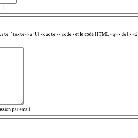
et le code HTML
iste
[texte->url]
<quote>
<code>
<q>
<del>
<i
ssion par email