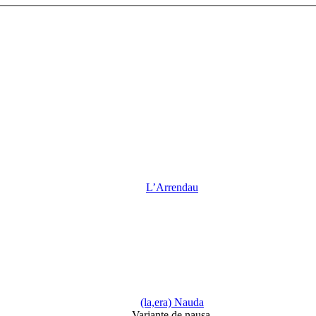
L’Arrendau
(la,era) Nauda
Variante de nausa.