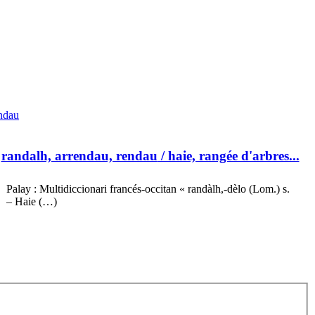
ndau
randalh, arrendau, rendau
/ haie, rangée d'arbres...
Palay : Multidiccionari francés-occitan « randàlh,-dèlo (Lom.) s.
– Haie (…)