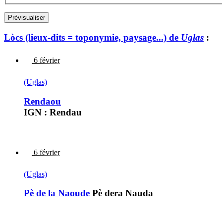
Lòcs (lieux-dits = toponymie, paysage...) de
Uglas
:
6 février
(Uglas)
Rendaou
IGN : Rendau
6 février
(Uglas)
Pè de la Naoude
Pè dera Nauda