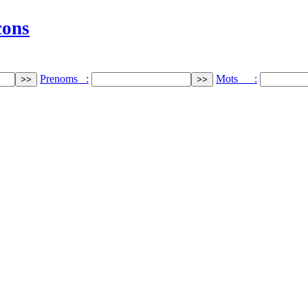
cons
Prenoms :
Mots :