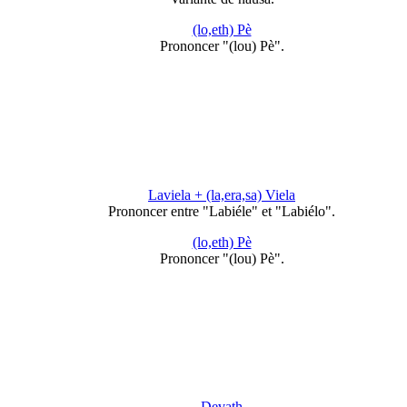
(lo,eth) Pè
Prononcer "(lou) Pè".
Laviela + (la,era,sa) Viela
Prononcer entre "Labiéle" et "Labiélo".
(lo,eth) Pè
Prononcer "(lou) Pè".
Devath