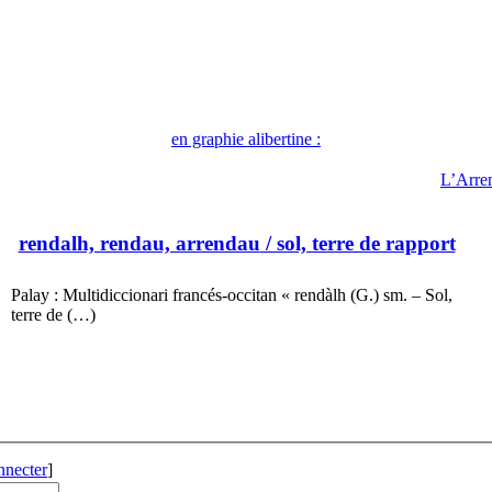
en graphie alibertine :
L’Arre
rendalh, rendau, arrendau
/ sol, terre de rapport
Palay : Multidiccionari francés-occitan « rendàlh (G.) sm. – Sol,
terre de (…)
nnecter
]