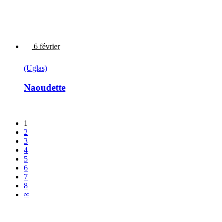
6 février
(Uglas)
Naoudette
1
2
3
4
5
6
7
8
∞