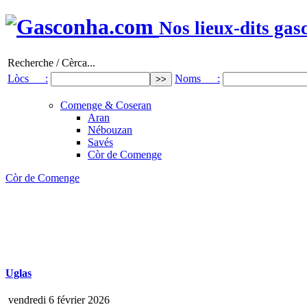
Nos lieux-dits gas
Recherche / Cèrca...
Lòcs :
Noms :
Comenge & Coseran
Aran
Nébouzan
Savés
Còr de Comenge
Còr de Comenge
Uglas
vendredi 6 février 2026