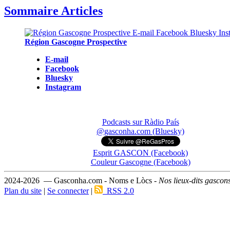
Sommaire Articles
Région Gascogne Prospective
E-mail
Facebook
Bluesky
Instagram
Podcasts sur Ràdio País
@gasconha.com (Bluesky)
Esprit GASCON (Facebook)
Couleur Gascogne (Facebook)
2024-2026 — Gasconha.com - Noms e Lòcs -
Nos lieux-dits gascon
Plan du site
|
Se connecter
|
RSS 2.0