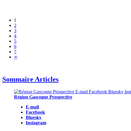
1
2
3
4
5
6
7
∞
Sommaire Articles
Région Gascogne Prospective
E-mail
Facebook
Bluesky
Instagram