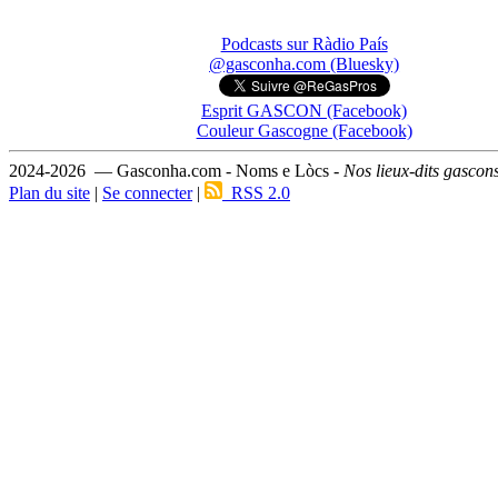
Podcasts sur Ràdio País
@gasconha.com (Bluesky)
Esprit GASCON (Facebook)
Couleur Gascogne (Facebook)
2024-2026 — Gasconha.com - Noms e Lòcs -
Nos lieux-dits gascon
Plan du site
|
Se connecter
|
RSS 2.0