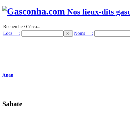
Nos lieux-dits gas
Recherche / Cèrca...
Lòcs :
Noms :
Anan
Sabate