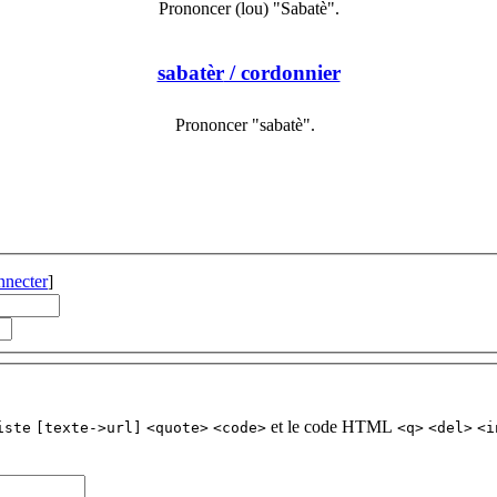
Prononcer (lou) "Sabatè".
sabatèr
/ cordonnier
Prononcer "sabatè".
nnecter
]
et le code HTML
iste
[texte->url]
<quote>
<code>
<q>
<del>
<i