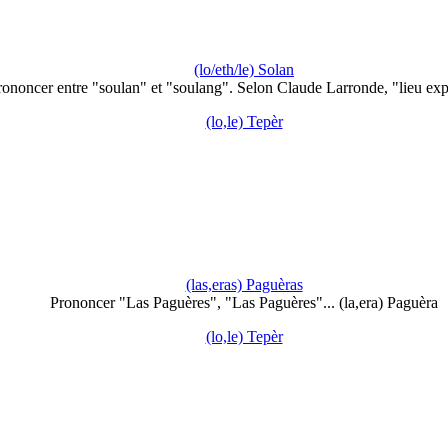
(lo/eth/le) Solan
rononcer entre "soulan" et "soulang". Selon Claude Larronde, "lieu ex
(lo,le) Tepèr
(las,eras) Paguèras
Prononcer "Las Paguères", "Las Paguères"... (la,era) Paguèra
(lo,le) Tepèr