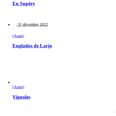
En Supèry
31 décembre 2022
(Anan)
Englados de Larjo
(Anan)
Vignoles