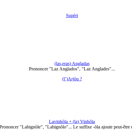
Supèri
(las,eras) Angladas
Prononcer "Laz Anglados", "Laz Anglades"...
(l’)Arjòu ?
Lavinhòla + (la) Vinhòla
Prononcer "Labignòle", "Labignòlo"... Le suffixe -òla ajoute peut-être