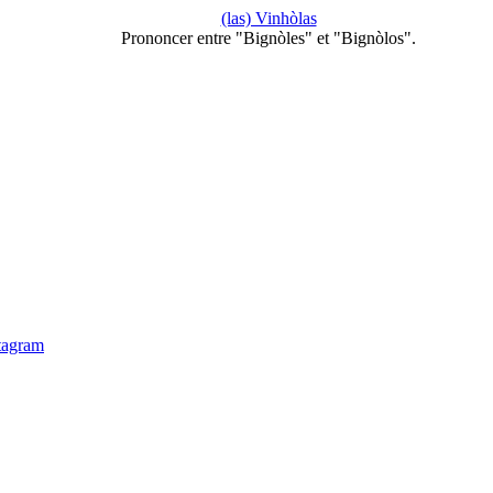
(las) Vinhòlas
Prononcer entre "Bignòles" et "Bignòlos".