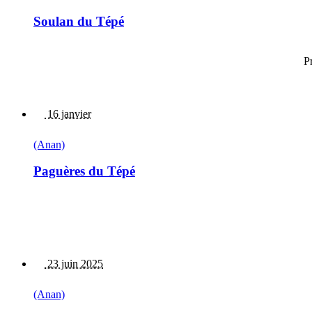
Soulan du Tépé
P
16 janvier
(Anan)
Paguères du Tépé
23 juin 2025
(Anan)