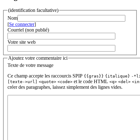
(identification facultative)
Nom
[
Se connecter
]
Courriel (non publié)
Votre site web
Ajoutez votre commentaire ici
Texte de votre message
Ce champ accepte les raccourcis SPIP
{{gras}}
{italique}
-*l
et le code HTML
[texte->url]
<quote>
<code>
<q>
<del>
<in
créer des paragraphes, laissez simplement des lignes vides.