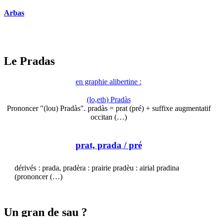
Arbas
Le Pradas
en graphie alibertine :
(lo,eth) Pradàs
Prononcer "(lou) Pradàs". pradàs = prat (pré) + suffixe augmentatif
occitan (…)
prat, prada
/ pré
dérivés : prada, pradèra : prairie pradèu : airial pradina
(prononcer (…)
Un gran de sau ?