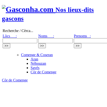
Nos lieux-dits
gascons
Recherche / Cèrca...
Lòcs :
Noms :
Prenoms :
Comenge & Coseran
Aran
Nébouzan
Savés
Còr de Comenge
Còr de Comenge