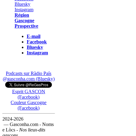
Région
Gascogne
Prospective
E-mail
Facebook
Bluesky
Instagram
Podcasts sur Ràdio País
@gasconha.com (Bluesky)
Esprit GASCON
(Facebook)
Couleur Gascogne
(Facebook)
2024-2026
— Gasconha.com - Noms
e Lòcs -
Nos lieux-dits
gascons