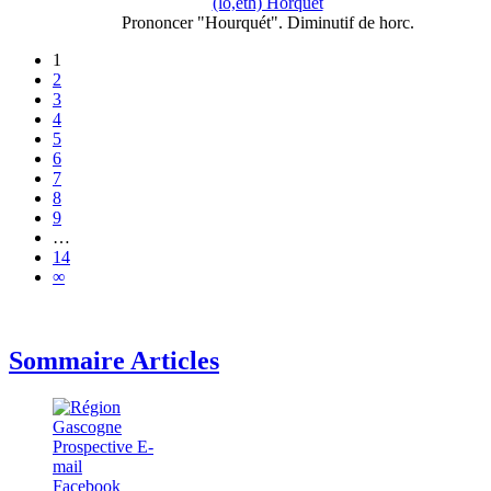
(lo,eth) Horquet
Prononcer "Hourquét". Diminutif de horc.
1
2
3
4
5
6
7
8
9
…
14
∞
Sommaire Articles