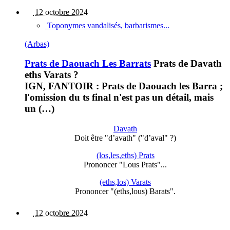
12 octobre 2024
Toponymes vandalisés, barbarismes...
(Arbas)
Prats de Daouach Les Barrats
Prats de Davath
eths Varats ?
IGN, FANTOIR : Prats de Daouach les Barra ;
l'omission du ts final n'est pas un détail, mais
un (…)
Davath
Doit être "d’avath" ("d’aval" ?)
(los,les,eths) Prats
Prononcer "Lous Prats"...
(eths,los) Varats
Prononcer "(eths,lous) Barats".
12 octobre 2024