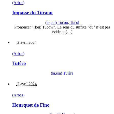
(Arbas)
Impasse du Tucaou
(lo,eth) Tucòu, Tucòl
Prononcer "(lou) Tucòw". Le sens du suffixe "òu" n’est pas
évident. (…)
2 avril 2024
(Arbas)
Tutèro
(la,era) Tutèra
2 avril 2024
(Arbas)
Hourquet de Fino