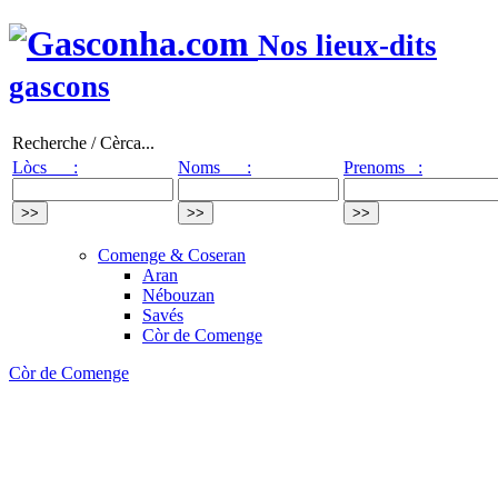
Nos lieux-dits
gascons
Recherche / Cèrca...
Lòcs :
Noms :
Prenoms :
Comenge & Coseran
Aran
Nébouzan
Savés
Còr de Comenge
Còr de Comenge