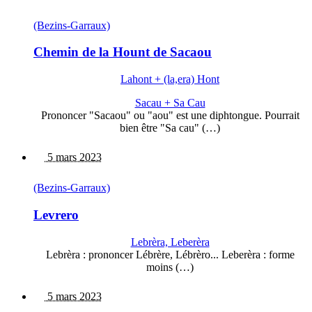
(Bezins-Garraux)
Chemin de la Hount de Sacaou
Lahont + (la,era) Hont
Sacau + Sa Cau
Prononcer "Sacaou" ou "aou" est une diphtongue. Pourrait
bien être "Sa cau" (…)
5 mars 2023
(Bezins-Garraux)
Levrero
Lebrèra, Leberèra
Lebrèra : prononcer Lébrère, Lébrèro... Leberèra : forme
moins (…)
5 mars 2023