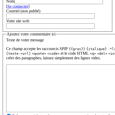
Nom
[
Se connecter
]
Courriel (non publié)
Votre site web
Ajoutez votre commentaire ici
Texte de votre message
Ce champ accepte les raccourcis SPIP
{{gras}}
{italique}
-*l
et le code HTML
[texte->url]
<quote>
<code>
<q>
<del>
<in
créer des paragraphes, laissez simplement des lignes vides.