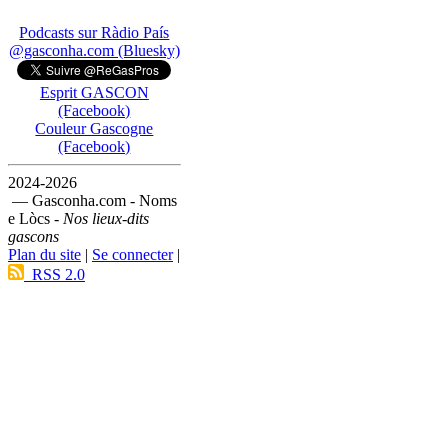
Podcasts sur Ràdio País
@gasconha.com (Bluesky)
Esprit GASCON
(Facebook)
Couleur Gascogne
(Facebook)
2024-2026
— Gasconha.com - Noms
e Lòcs -
Nos lieux-dits
gascons
Plan du site
|
Se connecter
|
RSS 2.0