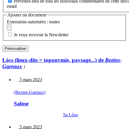
Prévenez-moi de tous les nouveaux commentaires de cette discu
email
Ajouter un document
Extensions autorisées : toutes
Je veux recevoir la Newsletter
Lòcs (lieux-dits = toponymie, paysage...) de
Bezins-
Garraux
:
5 mars 2023
(Bezins-Garraux)
Salose
Sa Lòsa
5 mars 2023