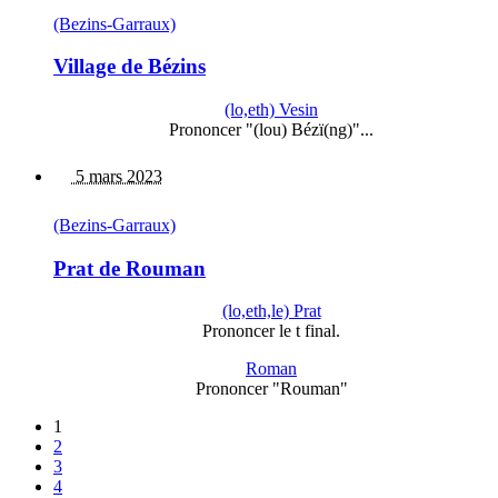
(Bezins-Garraux)
Village de Bézins
(lo,eth) Vesin
Prononcer "(lou) Bézï(ng)"...
5 mars 2023
(Bezins-Garraux)
Prat de Rouman
(lo,eth,le) Prat
Prononcer le t final.
Roman
Prononcer "Rouman"
1
2
3
4