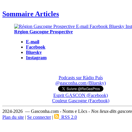
Sommaire Articles
Région Gascogne Prospective
E-mail
Facebook
Bluesky
Instagram
Podcasts sur Ràdio País
@gasconha.com (Bluesky)
Esprit GASCON (Facebook)
Couleur Gascogne (Facebook)
2024-2026 — Gasconha.com - Noms e Lòcs -
Nos lieux-dits gascon
Plan du site
|
Se connecter
|
RSS 2.0