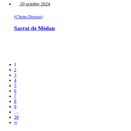
10 octobre 2024
(Chein-Dessus)
Sarrat de Médan
1
2
3
4
5
6
7
8
9
…
28
∞