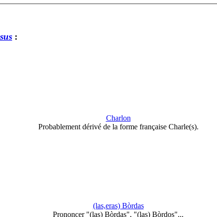
sus
:
Charlon
Probablement dérivé de la forme française Charle(s).
(las,eras) Bòrdas
Prononcer "(las) Bòrdas", "(las) Bòrdos"...