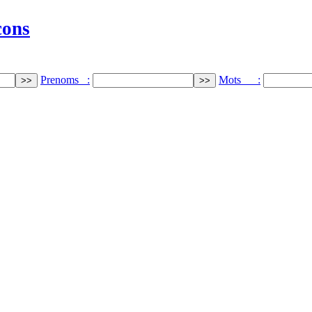
cons
Prenoms :
Mots :