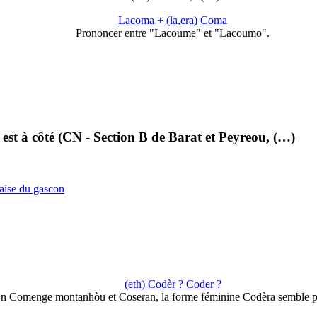
Lacoma + (la,era) Coma
Prononcer entre "Lacoume" et "Lacoumo".
 est à côté (CN - Section B de Barat et Peyreou, (…)
çaise du gascon
(eth) Codèr ? Coder ?
n Comenge montanhòu et Coseran, la forme féminine Codèra semble 