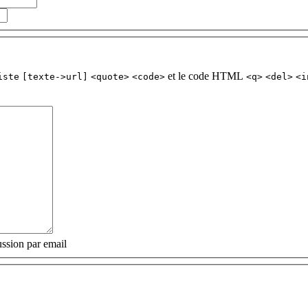
et le code HTML
iste
[texte->url]
<quote>
<code>
<q>
<del>
<i
ssion par email