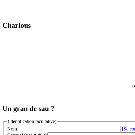
Charlous
D
Un gran de sau ?
(identification facultative)
Nom
[
Se co