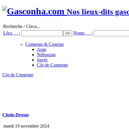
Nos lieux-dits gas
Recherche / Cèrca...
Lòcs :
Noms :
Comenge & Coseran
Aran
Nébouzan
Savés
Còr de Comenge
Còr de Comenge
Chein-Dessus
mardi 19 novembre 2024