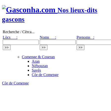
Nos lieux-dits
gascons
Recherche / Cèrca...
Lòcs :
Noms :
Prenoms :
Comenge & Coseran
Aran
Nébouzan
Savés
Còr de Comenge
Còr de Comenge