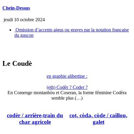
Chein-Dessus
jeudi 10 octobre 2024
Omission d’accents aigus ou graves par la notation française
du gascon
Le Coudè
en graphie alibertine :
(eth) Codèr ? Coder ?
En Comenge montanhòu et Coseran, la forme féminine Codèra
semble plus (…)
codèr
/ arrière-train du
cot, còda, còde
/ caillou,
char agricole
galet