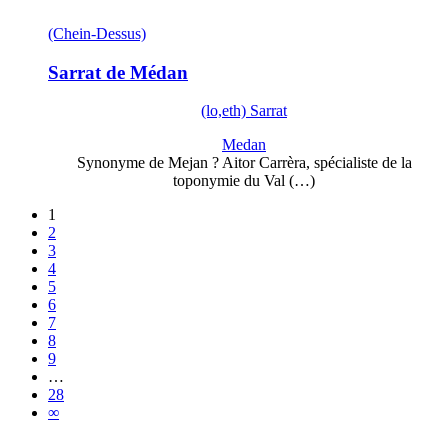
(Chein-Dessus)
Sarrat de Médan
(lo,eth) Sarrat
Medan
Synonyme de Mejan ? Aitor Carrèra, spécialiste de la
toponymie du Val (…)
1
2
3
4
5
6
7
8
9
…
28
∞