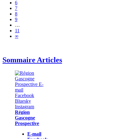
6
7
8
9
…
11
∞
Sommaire Articles
Région
Gascogne
Prospective
E-mail