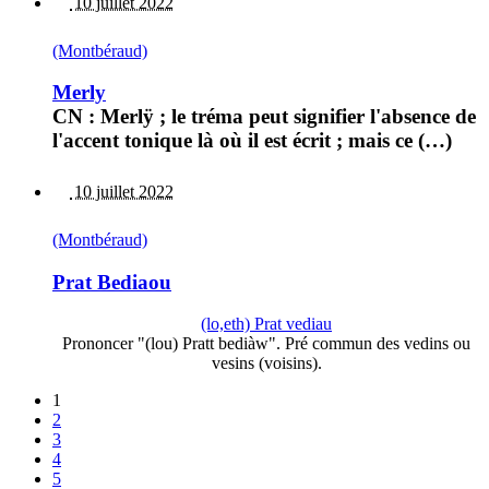
10 juillet 2022
(Montbéraud)
Merly
CN : Merlÿ ; le tréma peut signifier l'absence de
l'accent tonique là où il est écrit ; mais ce (…)
10 juillet 2022
(Montbéraud)
Prat Bediaou
(lo,eth) Prat vediau
Prononcer "(lou) Pratt bediàw". Pré commun des vedins ou
vesins (voisins).
1
2
3
4
5