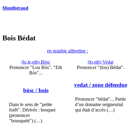
Montbéraud
Bois Bédat
en graphie alibertine :
(lo,le,eth) Bòsc
(lo,eth) Vedat
Prononcer "Lou Bòs", "Eth
Prononcer "(lou) Bédat".
Bòs"...
vedat
/ zone défendue
bòsc
/ bois
Prononcer "bédat"... Partie
Dans le sens de "petite
d’un domaine seigneurial
forêt". Dérivés : bosquet
qui était d’accès (…)
(prononcer
"bousquétt") (…)