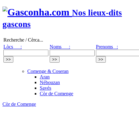
Nos lieux-dits
gascons
Recherche / Cèrca...
Lòcs :
Noms :
Prenoms :
Comenge & Coseran
Aran
Nébouzan
Savés
Còr de Comenge
Còr de Comenge