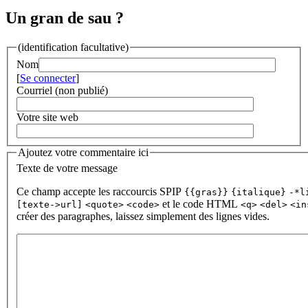
Un gran de sau ?
(identification facultative)
Nom
[
Se connecter
]
Courriel (non publié)
Votre site web
Ajoutez votre commentaire ici
Texte de votre message
Ce champ accepte les raccourcis SPIP
{{gras}}
{italique}
-*l
et le code HTML
[texte->url]
<quote>
<code>
<q>
<del>
<in
créer des paragraphes, laissez simplement des lignes vides.