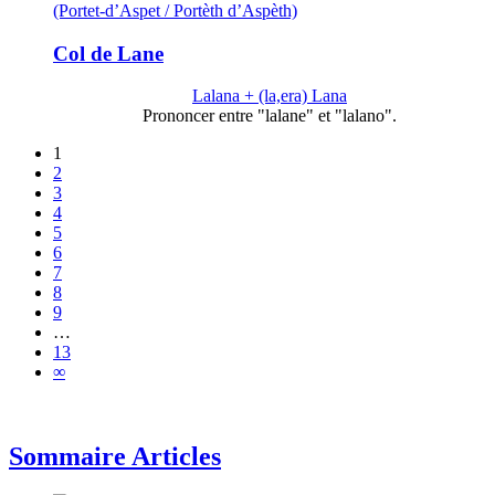
(Portet-d’Aspet / Portèth d’Aspèth)
Col de Lane
Lalana + (la,era) Lana
Prononcer entre "lalane" et "lalano".
1
2
3
4
5
6
7
8
9
…
13
∞
Sommaire Articles