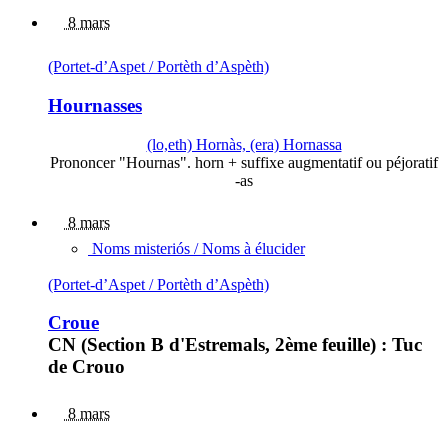
8 mars
(Portet-d’Aspet / Portèth d’Aspèth)
Hournasses
(lo,eth) Hornàs, (era) Hornassa
Prononcer "Hournas". horn + suffixe augmentatif ou péjoratif
-as
8 mars
Noms misteriós / Noms à élucider
(Portet-d’Aspet / Portèth d’Aspèth)
Croue
CN (Section B d'Estremals, 2ème feuille) : Tuc
de Crouo
8 mars