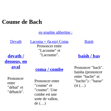
Coume de Bach
en graphie alibertine :
Devath
Lacoma + (la,era) Coma
Baish
Prononcer entre
"Lacoume" et
"Lacoumo".
devath
/
baish
/ bas
dessous, en
aval
Prononcer "bach".
coma
/ combe
baisha (prononcer
entre "bache" et
Prononcer
Prononcer entre
"bacho") : "basse"
entre
"coume" et
(si (…)
"débat" et
"coumo". Une
"débatch".
combe est une
sorte de vallon,
de (…)