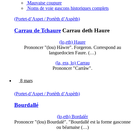
Mauvaise coupure
Noms de voie gascons historiques complets
(Portet-d’Aspet / Portèth d’Aspèth)
Carrau de Tchaure
Carrau deth Haure
(lo,eth) Haure
Prononcer "(lou) Hàwre". Forgeron. Correspond au
languedocien Faure. (…)
(la, era, lo) Carrau
Prononcer "Carràw".
8 mars
(Portet-d’Aspet / Portèth d’Aspèth)
Bourdallé
(lo,eth) Bordalèr
Prononcer "(lou) Bourdalè". "Bourdallé est la forme gasconne
ou béarnaise (…)