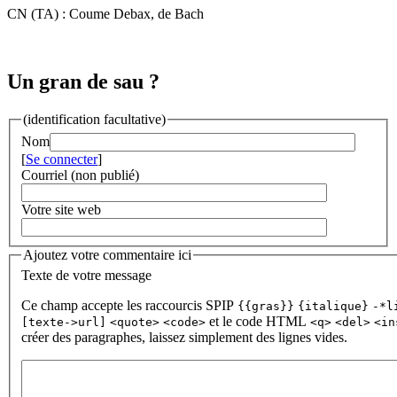
CN (TA) : Coume Debax, de Bach
Un gran de sau ?
(identification facultative)
Nom
[
Se connecter
]
Courriel (non publié)
Votre site web
Ajoutez votre commentaire ici
Texte de votre message
Ce champ accepte les raccourcis SPIP
{{gras}}
{italique}
-*l
et le code HTML
[texte->url]
<quote>
<code>
<q>
<del>
<in
créer des paragraphes, laissez simplement des lignes vides.