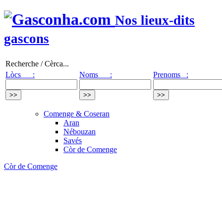
Nos lieux-dits
gascons
Recherche / Cèrca...
Lòcs :
Noms :
Prenoms :
Comenge & Coseran
Aran
Nébouzan
Savés
Còr de Comenge
Còr de Comenge