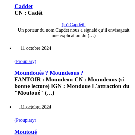
Caddet
CN : Cadét
(lo) Capdèth
Un porteur du nom Capdet nous a signalé qu’il envisageait
une explication du (…)
11 octobre 2024
(Proupiary)
Moundouès ? Moundeous ?
FANTOIR : Moundeou CN : Moundeous (si
bonne lecture) IGN : Mondoue L'attraction du
"Moutoué" (…)
11 octobre 2024
(Proupiary)
Moutoué