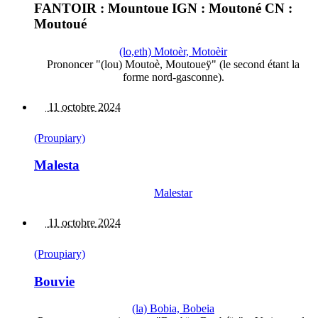
FANTOIR : Mountoue IGN : Moutoné CN :
Moutoué
(lo,eth) Motoèr, Motoèir
Prononcer "(lou) Moutoè, Moutoueÿ" (le second étant la
forme nord-gasconne).
11 octobre 2024
(Proupiary)
Malesta
Malestar
11 octobre 2024
(Proupiary)
Bouvie
(la) Bobia, Bobeia