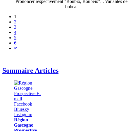
Prononcer respectivement "Boubïo, Boubéïo"... Variantes de
bobea.
1
2
3
4
5
6
∞
Sommaire Articles
Région
Gascogne
Prospective