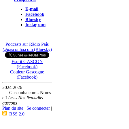
E-mail
Facebook
Bluesky
Instagram
Podcasts sur Ràdio País
@gasconha.com (Bluesky)
Esprit GASCON
(Facebook)
Couleur Gascogne
(Facebook)
2024-2026
— Gasconha.com - Noms
e Lòcs -
Nos lieux-dits
gascons
Plan du site
|
Se connecter
|
RSS 2.0