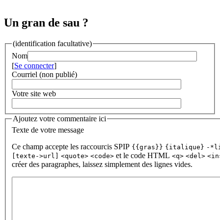
Un gran de sau ?
(identification facultative)
Nom
[
Se connecter
]
Courriel (non publié)
Votre site web
Ajoutez votre commentaire ici
Texte de votre message
Ce champ accepte les raccourcis SPIP
{{gras}}
{italique}
-*l
et le code HTML
[texte->url]
<quote>
<code>
<q>
<del>
<in
créer des paragraphes, laissez simplement des lignes vides.