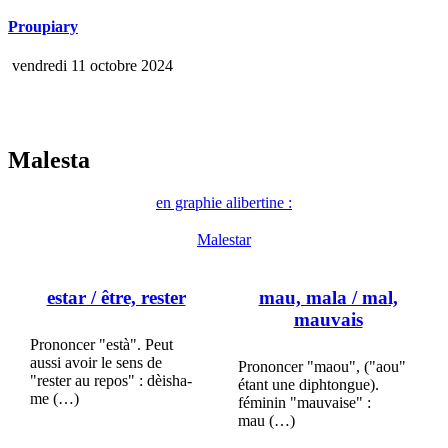
Proupiary
vendredi 11 octobre 2024
Malesta
en graphie alibertine :
Malestar
estar
/ être, rester
mau, mala
/ mal,
mauvais
Prononcer "està". Peut
aussi avoir le sens de
Prononcer "maou", ("aou"
"rester au repos" : dèisha-
étant une diphtongue).
me (…)
féminin "mauvaise" :
mau (…)