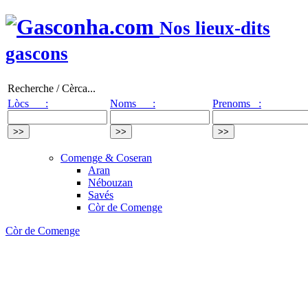
Nos lieux-dits
gascons
Recherche / Cèrca...
Lòcs :
Noms :
Prenoms :
Comenge & Coseran
Aran
Nébouzan
Savés
Còr de Comenge
Còr de Comenge