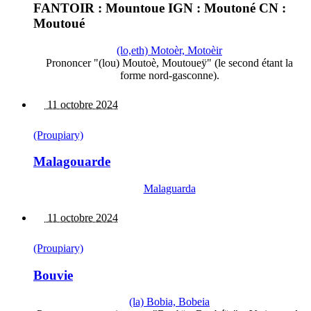
FANTOIR : Mountoue IGN : Moutoné CN :
Moutoué
(lo,eth) Motoèr, Motoèir
Prononcer "(lou) Moutoè, Moutoueÿ" (le second étant la
forme nord-gasconne).
11 octobre 2024
(Proupiary)
Malagouarde
Malaguarda
11 octobre 2024
(Proupiary)
Bouvie
(la) Bobia, Bobeia