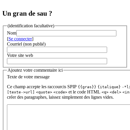
Un gran de sau ?
(identification facultative)
Nom
[
Se connecter
]
Courriel (non publié)
Votre site web
Ajoutez votre commentaire ici
Texte de votre message
Ce champ accepte les raccourcis SPIP
{{gras}}
{italique}
-*l
et le code HTML
[texte->url]
<quote>
<code>
<q>
<del>
<in
créer des paragraphes, laissez simplement des lignes vides.