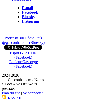
E-mail
Facebook
Bluesky
Instagram
Podcasts sur Ràdio País
@gasconha.com (Bluesky)
Esprit GASCON
(Facebook)
Couleur Gascogne
(Facebook)
2024-2026
— Gasconha.com - Noms
e Lòcs -
Nos lieux-dits
gascons
Plan du site
|
Se connecter
|
RSS 2.0