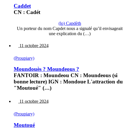
Caddet
CN : Cadét
(lo) Capdèth
Un porteur du nom Capdet nous a signalé qu’il envisageait
une explication du (…)
11 octobre 2024
(Proupiary)
Moundouès ? Moundeous ?
FANTOIR : Moundeou CN : Moundeous (si
bonne lecture) IGN : Mondoue L'attraction du
"Moutoué" (…)
11 octobre 2024
(Proupiary)
Moutoué