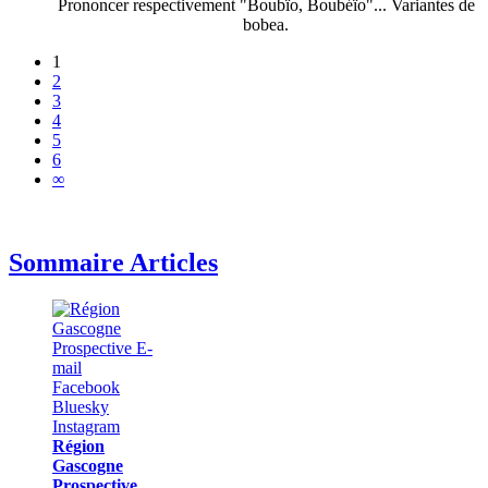
Prononcer respectivement "Boubïo, Boubéïo"... Variantes de
bobea.
1
2
3
4
5
6
∞
Sommaire Articles
Région
Gascogne
Prospective