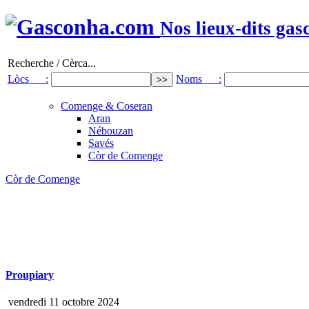
Nos lieux-dits gas
Recherche / Cèrca...
Lòcs :
Noms :
Comenge & Coseran
Aran
Nébouzan
Savés
Còr de Comenge
Còr de Comenge
Proupiary
vendredi 11 octobre 2024