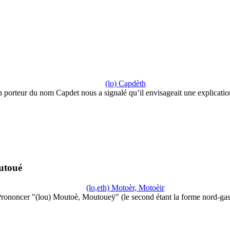
(lo) Capdèth
 porteur du nom Capdet nous a signalé qu’il envisageait une explicati
utoué
(lo,eth) Motoèr, Motoèir
rononcer "(lou) Moutoè, Moutoueÿ" (le second étant la forme nord-ga