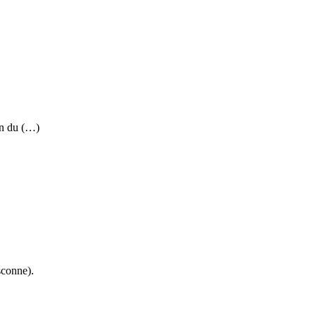
on du (…)
sconne).