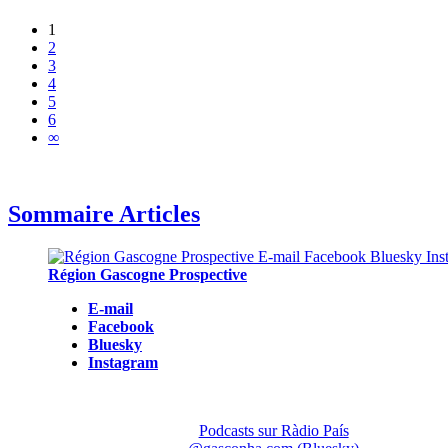
1
2
3
4
5
6
∞
Sommaire Articles
Région Gascogne Prospective
E-mail
Facebook
Bluesky
Instagram
Podcasts sur Ràdio País