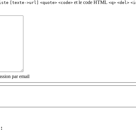
et le code HTML
iste
[texte->url]
<quote>
<code>
<q>
<del>
<i
ssion par email
: