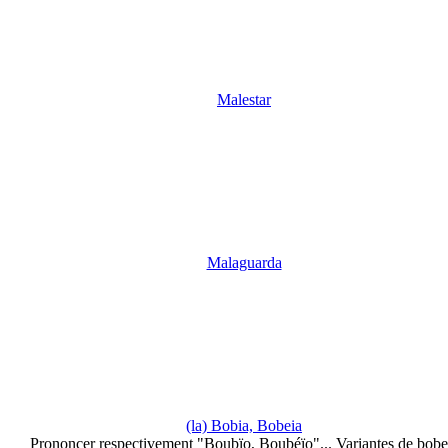
Malestar
Malaguarda
(la) Bobia, Bobeia
Prononcer respectivement "Boubïo, Boubéïo"... Variantes de bobe