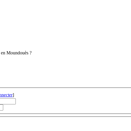
s" en Moundouès ?
nnecter
]