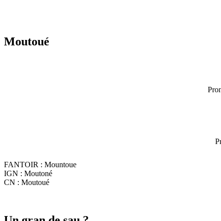
Moutoué
Pron
P
FANTOIR : Mountoue
IGN : Moutoné
CN : Moutoué
Un gran de sau ?