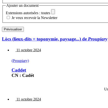
Ajouter un document
Extensions autorisées : toutes
Je veux recevoir la Newsletter
Lòcs (lieux-dits = toponymie, paysage...) de
Proupiary
11 octobre 2024
(Proupiary)
Caddet
CN : Cadét
Un
11 octobre 2024