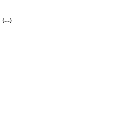
" (…)