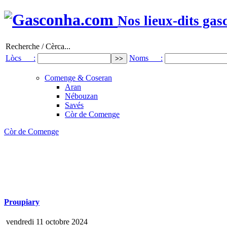
Nos lieux-dits gas
Recherche / Cèrca...
Lòcs :
Noms :
Comenge & Coseran
Aran
Nébouzan
Savés
Còr de Comenge
Còr de Comenge
Proupiary
vendredi 11 octobre 2024