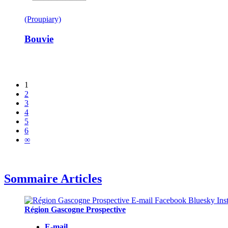
(Proupiary)
Bouvie
1
2
3
4
5
6
∞
Sommaire Articles
Région Gascogne Prospective
E-mail