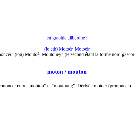
en graphie alibertine :
(lo,eth) Motoèr, Motoèir
oncer "(lou) Moutoè, Moutoueÿ" (le second étant la forme nord-gasco
moton
/ mouton
rononcer entre "moutou" et "moutoung". Dérivé : motoèr (prononcer (