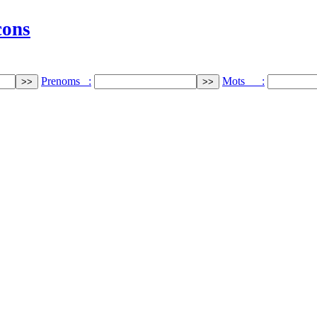
cons
Prenoms :
Mots :