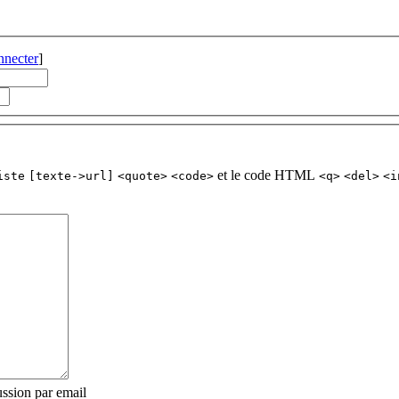
nnecter
]
et le code HTML
iste
[texte->url]
<quote>
<code>
<q>
<del>
<i
ssion par email