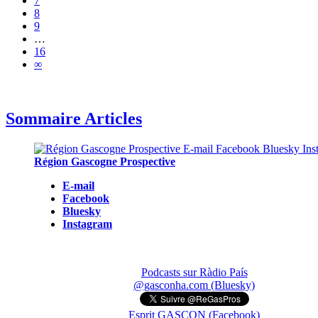
7
8
9
…
16
∞
Sommaire Articles
Région Gascogne Prospective
E-mail
Facebook
Bluesky
Instagram
Podcasts sur Ràdio País
@gasconha.com (Bluesky)
Esprit GASCON (Facebook)