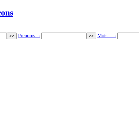
cons
Prenoms :
Mots :