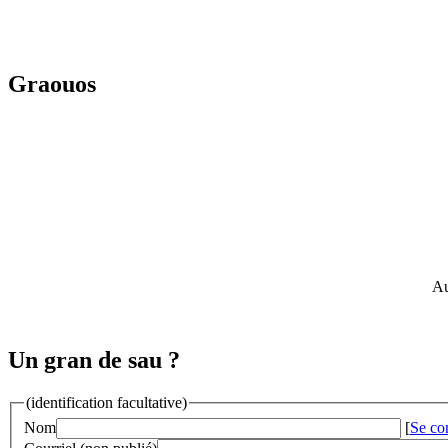
Graouos
Au
Un gran de sau ?
(identification facultative)
Nom
[
Se co