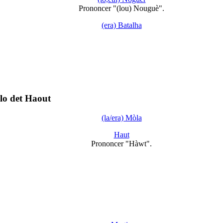
Prononcer "(lou) Nouguè".
(era) Batalha
lo det Haout
(la/era) Mòla
Haut
Prononcer "Hàwt".