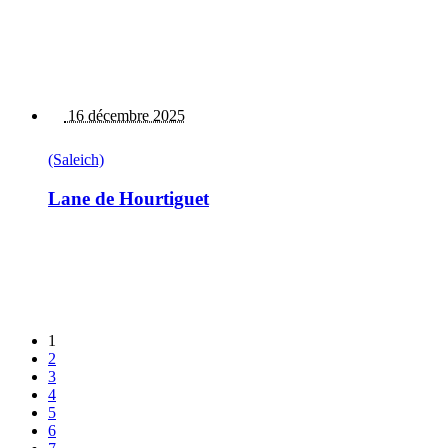
16 décembre 2025
(Saleich)
Lane de Hourtiguet
1
2
3
4
5
6