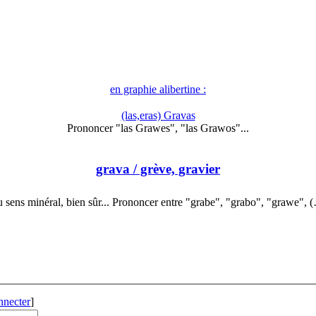
en graphie alibertine :
(las,eras) Gravas
Prononcer "las Grawes", "las Grawos"...
grava
/ grève, gravier
 sens minéral, bien sûr... Prononcer entre "grabe", "grabo", "grawe", 
nnecter
]