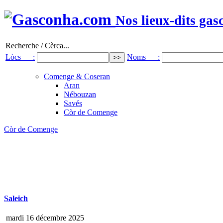
Nos lieux-dits gas
Recherche / Cèrca...
Lòcs :
Noms :
Comenge & Coseran
Aran
Nébouzan
Savés
Còr de Comenge
Còr de Comenge
Saleich
mardi 16 décembre 2025