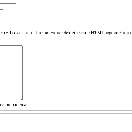
et le code HTML
iste
[texte->url]
<quote>
<code>
<q>
<del>
<i
ssion par email