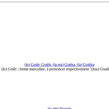
(lo) Gotèr, Gotèir, (la,era) Gotèra, (la) Gotèira
(lo) Gotèr : forme masculine, à prononcer respectivement "(lou) Gout
(lo,eth) Noguèr