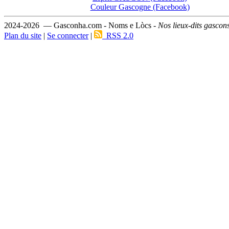
Couleur Gascogne (Facebook)
2024-2026 — Gasconha.com - Noms e Lòcs -
Nos lieux-dits gascon
Plan du site
|
Se connecter
|
RSS 2.0