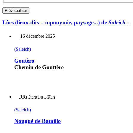
Lòcs (lieux-dits = toponymie, paysage...) de
Saleich
:
16 décembre 2025
(Saleich)
Goutèro
Chemin de Gouttère
16 décembre 2025
(Saleich)
Nouguè de Bataillo