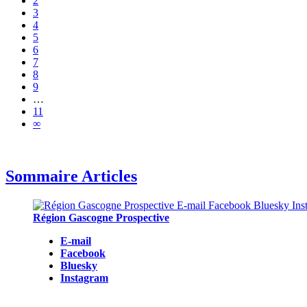
2
3
4
5
6
7
8
9
…
11
∞
Sommaire Articles
Région Gascogne Prospective
E-mail
Facebook
Bluesky
Instagram