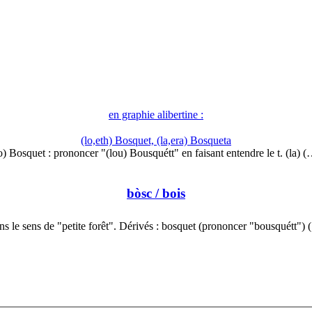
en graphie alibertine :
(lo,eth) Bosquet, (la,era) Bosqueta
o) Bosquet : prononcer "(lou) Bousquétt" en faisant entendre le t. (la) 
bòsc
/ bois
s le sens de "petite forêt". Dérivés : bosquet (prononcer "bousquétt")