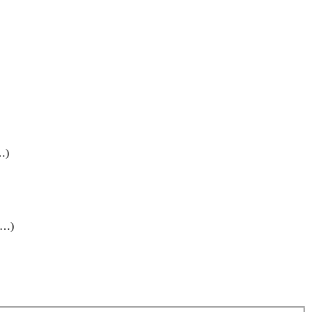
(…)
 (…)