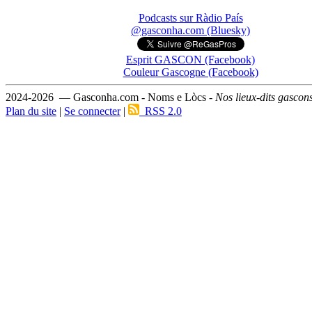
Podcasts sur Ràdio País
@gasconha.com (Bluesky)
Esprit GASCON (Facebook)
Couleur Gascogne (Facebook)
2024-2026 — Gasconha.com - Noms e Lòcs -
Nos lieux-dits gascon
Plan du site
|
Se connecter
|
RSS 2.0