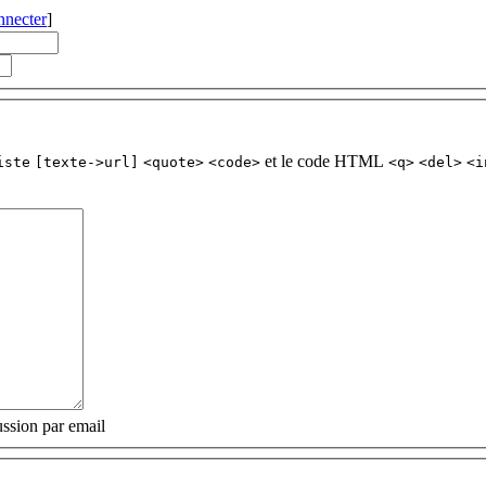
nnecter
]
et le code HTML
iste
[texte->url]
<quote>
<code>
<q>
<del>
<i
ssion par email