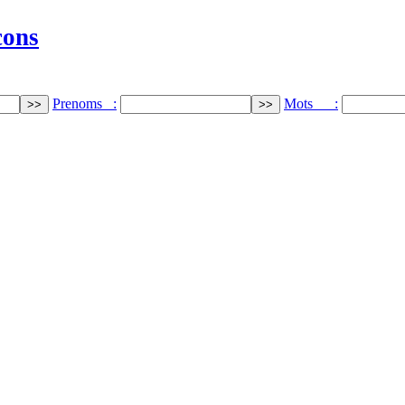
cons
Prenoms :
Mots :