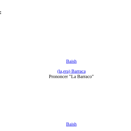
:
Baish
(la,era) Barraca
Prononcer "La Barraco"
Baish