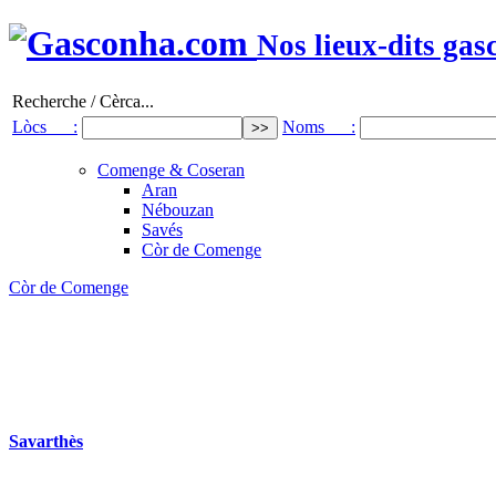
Nos lieux-dits gas
Recherche / Cèrca...
Lòcs :
Noms :
Comenge & Coseran
Aran
Nébouzan
Savés
Còr de Comenge
Còr de Comenge
Savarthès