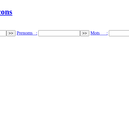
cons
Prenoms :
Mots :