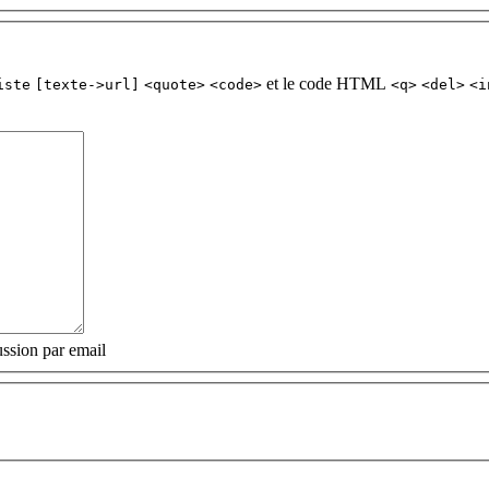
et le code HTML
iste
[texte->url]
<quote>
<code>
<q>
<del>
<i
ssion par email