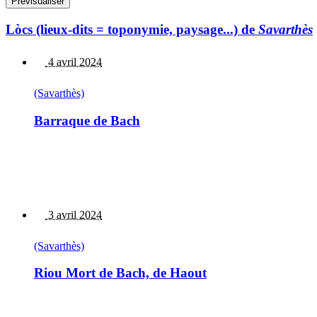
Lòcs (lieux-dits = toponymie, paysage...) de
Savarthès
4 avril 2024
(Savarthès)
Barraque de Bach
3 avril 2024
(Savarthès)
Riou Mort de Bach, de Haout