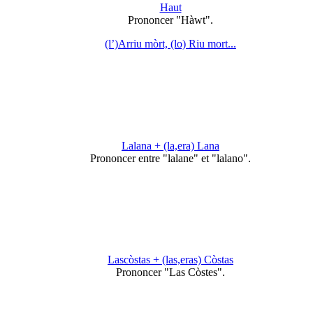
Haut
Prononcer "Hàwt".
(l’)Arriu mòrt, (lo) Riu mort...
Lalana + (la,era) Lana
Prononcer entre "lalane" et "lalano".
Lascòstas + (las,eras) Còstas
Prononcer "Las Còstes".