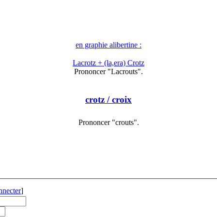
en graphie alibertine :
Lacrotz + (la,era) Crotz
Prononcer "Lacrouts".
crotz
/ croix
Prononcer "crouts".
nnecter
]