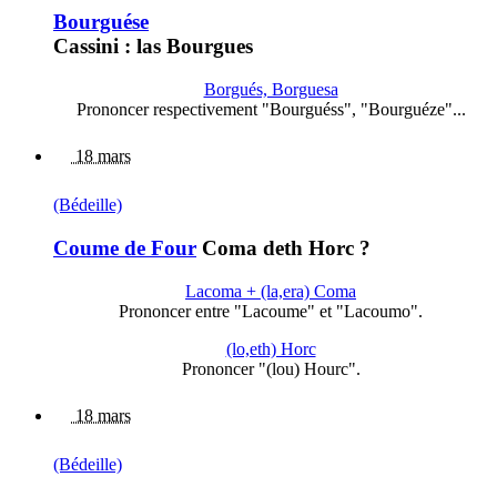
Bourguése
Cassini : las Bourgues
Borgués, Borguesa
Prononcer respectivement "Bourguéss", "Bourguéze"...
18 mars
(Bédeille)
Coume de Four
Coma deth Horc ?
Lacoma + (la,era) Coma
Prononcer entre "Lacoume" et "Lacoumo".
(lo,eth) Horc
Prononcer "(lou) Hourc".
18 mars
(Bédeille)