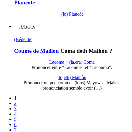
Plancote
(lo) Plancòt
18 mars
(Bédeille)
Coume de Maillou
Coma deth Malhòu ?
Lacoma + (la,era) Coma
Prononcer entre "Lacoume" et "Lacoumo".
(lo,eth) Malhòu
Prononcer un peu comme "(lous) Mayòws". Mais la
prononciation semble avoir (…)
1
2
3
4
5
6
7