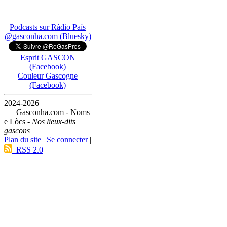
Podcasts sur Ràdio País
@gasconha.com (Bluesky)
Esprit GASCON
(Facebook)
Couleur Gascogne
(Facebook)
2024-2026
— Gasconha.com - Noms
e Lòcs -
Nos lieux-dits
gascons
Plan du site
|
Se connecter
|
RSS 2.0