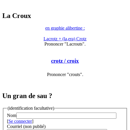
La Croux
en graphie alibertine :
Lacrotz + (la,era) Crotz
Prononcer "Lacrouts".
crotz
/ croix
Prononcer "crouts".
Un gran de sau ?
(identification facultative)
Nom
[
Se connecter
]
Courriel (non publié)