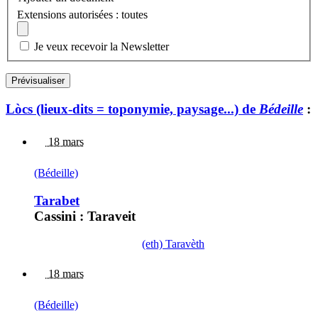
Extensions autorisées : toutes
Je veux recevoir la Newsletter
Lòcs (lieux-dits = toponymie, paysage...) de
Bédeille
:
18 mars
(Bédeille)
Tarabet
Cassini : Taraveit
(eth) Taravèth
18 mars
(Bédeille)