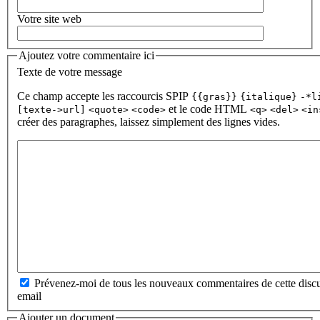
Votre site web
Ajoutez votre commentaire ici
Texte de votre message
Ce champ accepte les raccourcis SPIP
{{gras}}
{italique}
-*l
et le code HTML
[texte->url]
<quote>
<code>
<q>
<del>
<in
créer des paragraphes, laissez simplement des lignes vides.
Prévenez-moi de tous les nouveaux commentaires de cette discu
email
Ajouter un document