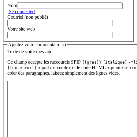
Nom
[
Se connecter
]
Courriel (non publié)
Votre site web
Ajoutez votre commentaire ici
Texte de votre message
Ce champ accepte les raccourcis SPIP
{{gras}}
{italique}
-*l
et le code HTML
[texte->url]
<quote>
<code>
<q>
<del>
<in
créer des paragraphes, laissez simplement des lignes vides.