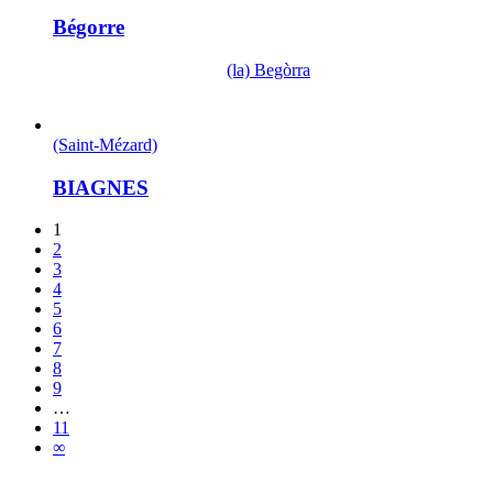
Bégorre
(la) Begòrra
(Saint-Mézard)
BIAGNES
1
2
3
4
5
6
7
8
9
…
11
∞