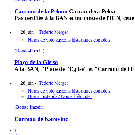
Carraou de la Pelouo
Carrau dera Peloa
Pas certifiée à la BAN et inconnue de l'IGN, cet
28 juin
-
Tederic Merger
Noms de voie gascons historiques complets
(Bonac-Irazein)
Plaço de la Gleiso
A la BAN, "Place de l'Eglise" et "Carraou de l'Egl
28 juin
-
Tederic Merger
Noms de voie gascons historiques complets
Noms misteriós / Noms à élucider
(Bonac-Irazein)
Carraou de Karavinc
1