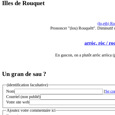
Illes de Rouquet
(lo,eth) R
Prononcer "(lou) Rouquétt". Diminutif 
arròc, ròc
/ ro
En gascon, on a plutôt arròc arròca 
Un gran de sau ?
(identification facultative)
Nom
[
Se co
Courriel (non publié)
Votre site web
Ajoutez votre commentaire ici