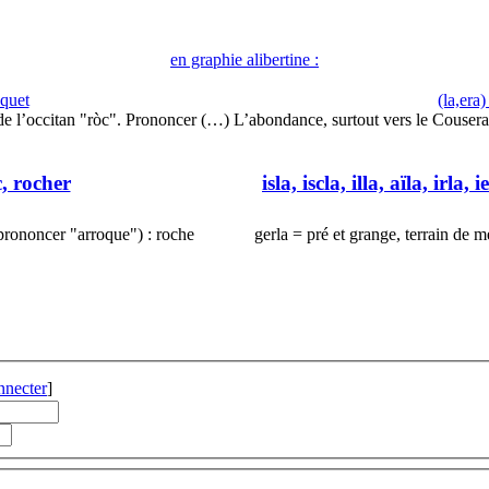
en graphie alibertine :
oquet
(la,era)
de l’occitan "ròc". Prononcer (…)
L’abondance, surtout vers le Cousera
c, rocher
isla, iscla, illa, aïla, irla, i
(prononcer "arroque") : roche
gerla = pré et grange, terrain de m
nnecter
]