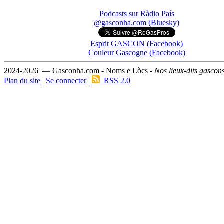
Podcasts sur Ràdio País
@gasconha.com (Bluesky)
Esprit GASCON (Facebook)
Couleur Gascogne (Facebook)
2024-2026 — Gasconha.com - Noms e Lòcs -
Nos lieux-dits gascon
Plan du site
|
Se connecter
|
RSS 2.0