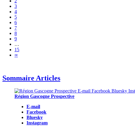
2
3
4
5
6
7
8
9
…
15
∞
Sommaire Articles
Région Gascogne Prospective
E-mail
Facebook
Bluesky
Instagram