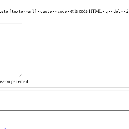
et le code HTML
iste
[texte->url]
<quote>
<code>
<q>
<del>
<i
ssion par email