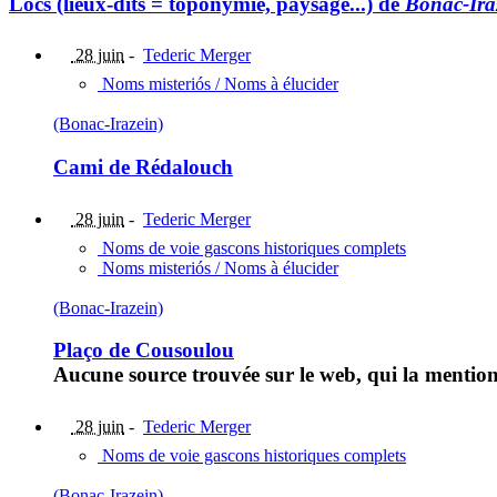
Lòcs (lieux-dits = toponymie, paysage...) de
Bonac-Ira
28 juin
-
Tederic Merger
Noms misteriós / Noms à élucider
(Bonac-Irazein)
Cami de Rédalouch
28 juin
-
Tederic Merger
Noms de voie gascons historiques complets
Noms misteriós / Noms à élucider
(Bonac-Irazein)
Plaço de Cousoulou
Aucune source trouvée sur le web, qui la mention
28 juin
-
Tederic Merger
Noms de voie gascons historiques complets
(Bonac-Irazein)