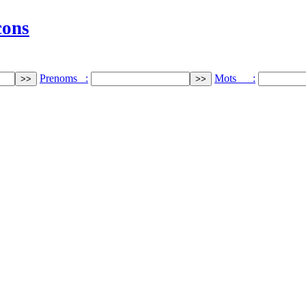
cons
Prenoms :
Mots :