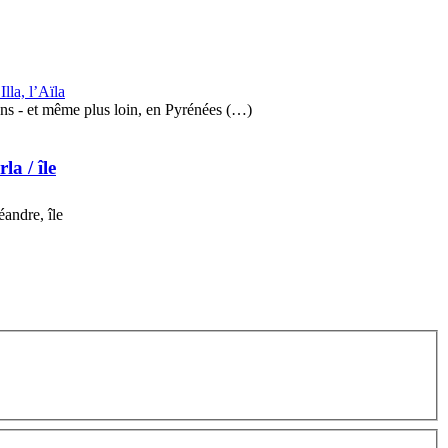
 Illa, l’Aïla
ns - et même plus loin, en Pyrénées (…)
erla
/ île
éandre, île