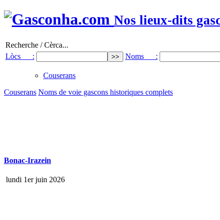
Nos lieux-dits gas
Recherche / Cèrca...
Lòcs :
Noms :
Couserans
Couserans
Noms de voie gascons historiques complets
Bonac-Irazein
lundi 1er juin 2026