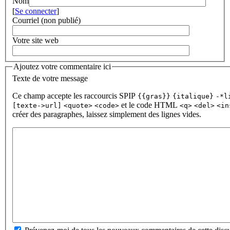
Nom
[
Se connecter
]
Courriel (non publié)
Votre site web
Ajoutez votre commentaire ici
Texte de votre message
Ce champ accepte les raccourcis SPIP
{{gras}}
{italique}
-*l
et le code HTML
[texte->url]
<quote>
<code>
<q>
<del>
<in
créer des paragraphes, laissez simplement des lignes vides.