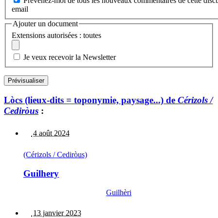
Prévenez-moi de tous les nouveaux commentaires de cette discu
email
Ajouter un document
Extensions autorisées : toutes
Je veux recevoir la Newsletter
Lòcs (lieux-dits = toponymie, paysage...) de
Cérizols /
Cediròus
:
4 août 2024
(Cérizols / Cediròus)
Guilhery
Guilhèri
13 janvier 2023