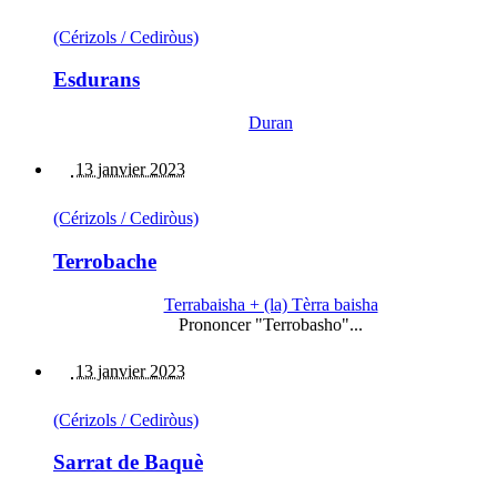
(Cérizols / Cediròus)
Esdurans
Duran
13 janvier 2023
(Cérizols / Cediròus)
Terrobache
Terrabaisha + (la) Tèrra baisha
Prononcer "Terrobasho"...
13 janvier 2023
(Cérizols / Cediròus)
Sarrat de Baquè