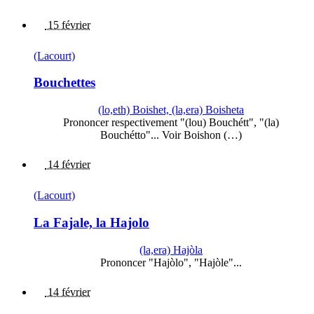
15 février
(Lacourt)
Bouchettes
(lo,eth) Boishet, (la,era) Boisheta
Prononcer respectivement "(lou) Bouchétt", "(la)
Bouchétto"... Voir Boishon (…)
14 février
(Lacourt)
La Fajale, la Hajolo
(la,era) Hajòla
Prononcer "Hajòlo", "Hajòle"...
14 février