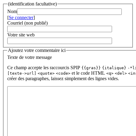
(identification facultative)
Nom
[
Se connecter
]
Courriel (non publié)
Votre site web
Ajoutez votre commentaire ici
Texte de votre message
Ce champ accepte les raccourcis SPIP
{{gras}}
{italique}
-*l
et le code HTML
[texte->url]
<quote>
<code>
<q>
<del>
<in
créer des paragraphes, laissez simplement des lignes vides.