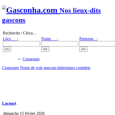
Nos lieux-dits
gascons
Recherche / Cèrca...
Lòcs :
Noms :
Prenoms :
Couserans
Couserans
Noms de voie gascons historiques complets
Lacourt
dimanche 15 février 2026