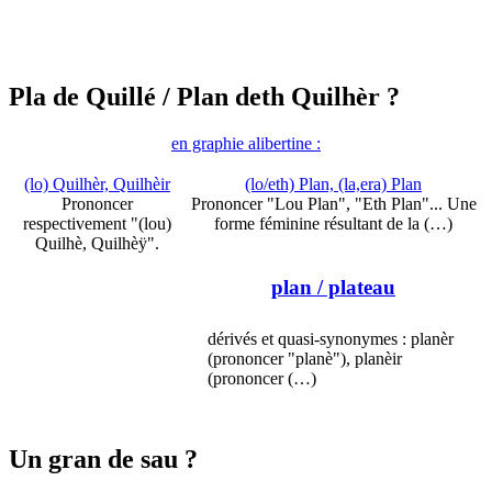
Pla de Quillé
/ Plan deth Quilhèr ?
en graphie alibertine :
(lo) Quilhèr, Quilhèir
(lo/eth) Plan, (la,era) Plan
Prononcer
Prononcer "Lou Plan", "Eth Plan"... Une
respectivement "(lou)
forme féminine résultant de la (…)
Quilhè, Quilhèÿ".
plan
/ plateau
dérivés et quasi-synonymes : planèr
(prononcer "planè"), planèir
(prononcer (…)
Un gran de sau ?