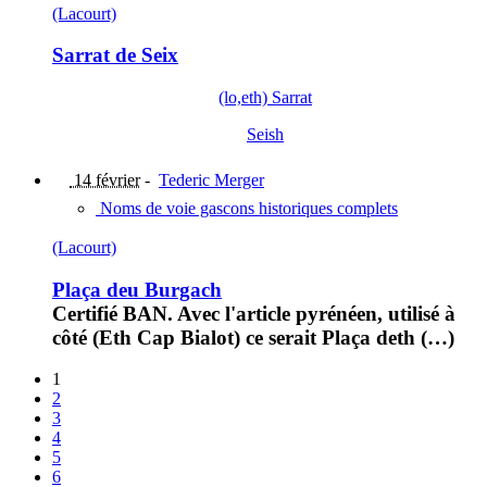
(Lacourt)
Sarrat de Seix
(lo,eth) Sarrat
Seish
14 février
-
Tederic Merger
Noms de voie gascons historiques complets
(Lacourt)
Plaça deu Burgach
Certifié BAN. Avec l'article pyrénéen, utilisé à
côté (Eth Cap Bialot) ce serait Plaça deth (…)
1
2
3
4
5
6