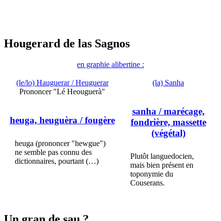
Hougerard de las Sagnos
en graphie alibertine :
(le/lo) Hauguerar / Heuguerar
(la) Sanha
Prononcer "Lé Heouguerà"
sanha
/ marécage,
heuga, heuguèra
/ fougère
fondrière, massette
(végétal)
heuga (prononcer "hewgue")
ne semble pas connu des
Plutôt languedocien,
dictionnaires, pourtant (…)
mais bien présent en
toponymie du
Couserans.
Un gran de sau ?