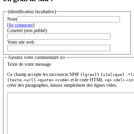
(identification facultative)
Nom
[
Se connecter
]
Courriel (non publié)
Votre site web
Ajoutez votre commentaire ici
Texte de votre message
Ce champ accepte les raccourcis SPIP
{{gras}}
{italique}
-*l
et le code HTML
[texte->url]
<quote>
<code>
<q>
<del>
<in
créer des paragraphes, laissez simplement des lignes vides.