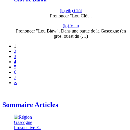
(lo,eth) Clòt
Prononcer "Lou Clòt".
(lo) Viau
Prononcer "Lou Biàw". Dans une partie de la Gascogne (en
gros, ouest du (…)
1
2
3
4
5
6
7
∞
Sommaire Articles