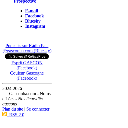
Prospective
E-mail
Facebook
Bluesky
Instagram
Podcasts sur Ràdio País
@gasconha.com (Bluesky)
Esprit GASCON
(Facebook)
Couleur Gascogne
(Facebook)
2024-2026
— Gasconha.com - Noms
e Lòcs -
Nos lieux-dits
gascons
Plan du site
|
Se connecter
|
RSS 2.0