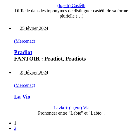
(lo,eth) Castèth
Difficile dans les toponymes de distinguer castèth de sa forme
plurielle (…)
25 février 2024
(Mercenac)
Pradiot
FANTOIR : Pradiot, Pradiots
25 février 2024
(Mercenac)
La Vio
Lavia + (la,era) Via
Prononcer entre "Labïe" et "Labïo".
1
2