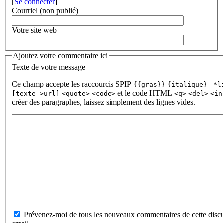
[
Se connecter
]
Courriel (non publié)
Votre site web
Ajoutez votre commentaire ici
Texte de votre message
Ce champ accepte les raccourcis SPIP
{{gras}}
{italique}
-*l
et le code HTML
[texte->url]
<quote>
<code>
<q>
<del>
<in
créer des paragraphes, laissez simplement des lignes vides.
Prévenez-moi de tous les nouveaux commentaires de cette discu