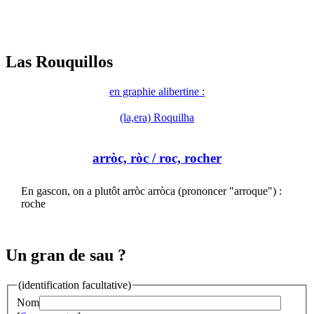
Las Rouquillos
en graphie alibertine :
(la,era) Roquilha
arròc, ròc
/ roc, rocher
En gascon, on a plutôt arròc arròca (prononcer "arroque") :
roche
Un gran de sau ?
(identification facultative)
Nom