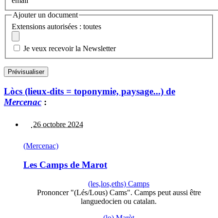
email
Ajouter un document
Extensions autorisées : toutes
Je veux recevoir la Newsletter
Lòcs (lieux-dits = toponymie, paysage...) de
Mercenac
:
26 octobre 2024
(Mercenac)
Les Camps de Marot
(les,los,eths) Camps
Prononcer "(Lés/Lous) Cams". Camps peut aussi être
languedocien ou catalan.
(lo) Maròt