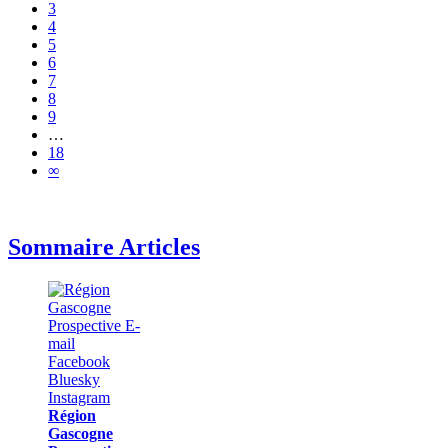
3
4
5
6
7
8
9
…
18
∞
Sommaire Articles
Région
Gascogne