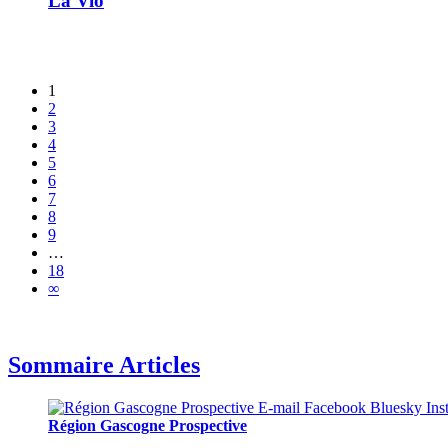
La Vio
1
2
3
4
5
6
7
8
9
…
18
∞
Sommaire Articles
Région Gascogne Prospective