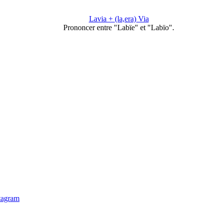
Lavia + (la,era) Via
Prononcer entre "Labïe" et "Labïo".