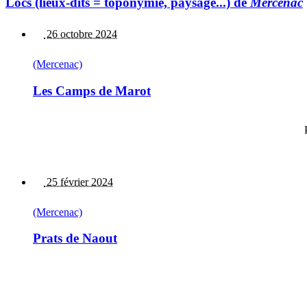
Lòcs (lieux-dits = toponymie, paysage...) de
Mercenac
26 octobre 2024
(Mercenac)
Les Camps de Marot
25 février 2024
(Mercenac)
Prats de Naout