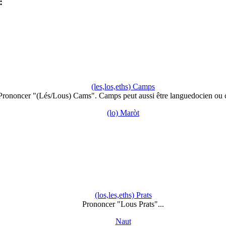
:
(les,los,eths) Camps
Prononcer "(Lés/Lous) Cams". Camps peut aussi être languedocien ou c
(lo) Maròt
(los,les,eths) Prats
Prononcer "Lous Prats"...
Naut