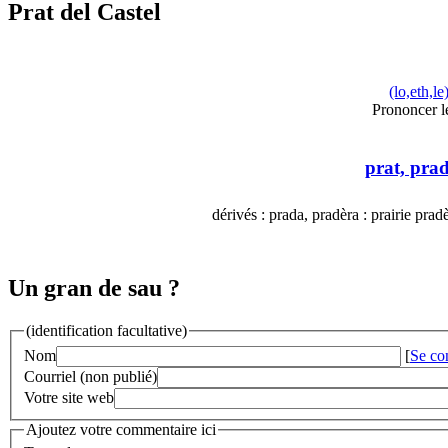
Prat del Castel
(lo,eth,le
Prononcer le
prat, pra
dérivés : prada, pradèra : prairie pra
Un gran de sau ?
(identification facultative)
Nom
[
Se co
Courriel (non publié)
Votre site web
Ajoutez votre commentaire ici