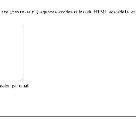
et le code HTML
iste
[texte->url]
<quote>
<code>
<q>
<del>
<i
ssion par email