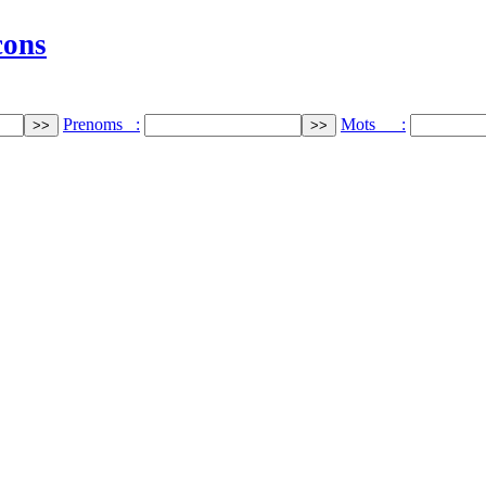
cons
Prenoms :
Mots :