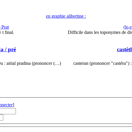
en graphie alibertine :
) Prat
(lo,
 t final.
Difficile dans les toponymes de dis
da
/ pré
castèt
dèu : airial pradina (prononcer (…)
casteran (prononcer "castéra") :
nnecter
]