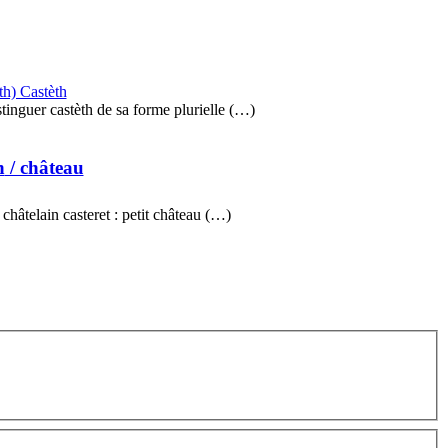
eth) Castèth
tinguer castèth de sa forme plurielle (…)
h
/ château
 châtelain casteret : petit château (…)