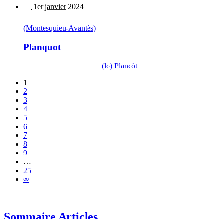
1er janvier 2024
(Montesquieu-Avantès)
Planquot
(lo) Plancòt
1
2
3
4
5
6
7
8
9
…
25
∞
Sommaire Articles