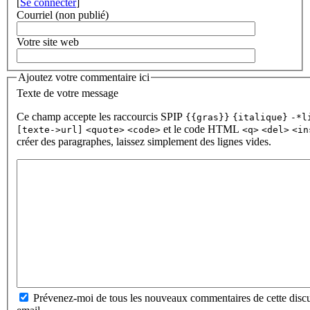
[
Se connecter
]
Courriel (non publié)
Votre site web
Ajoutez votre commentaire ici
Texte de votre message
Ce champ accepte les raccourcis SPIP
{{gras}}
{italique}
-*l
et le code HTML
[texte->url]
<quote>
<code>
<q>
<del>
<in
créer des paragraphes, laissez simplement des lignes vides.
Prévenez-moi de tous les nouveaux commentaires de cette discu