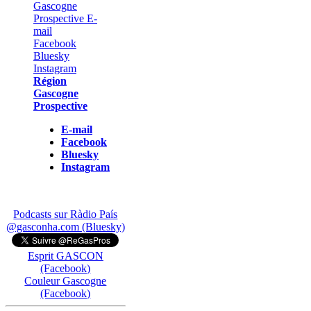
Région
Gascogne
Prospective
E-mail
Facebook
Bluesky
Instagram
Podcasts sur Ràdio País
@gasconha.com (Bluesky)
Esprit GASCON
(Facebook)
Couleur Gascogne
(Facebook)