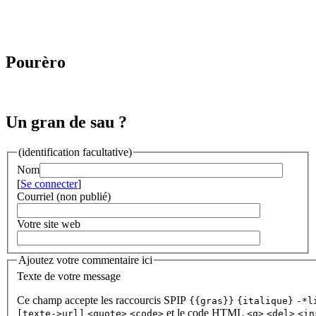
Pourèro
Un gran de sau ?
(identification facultative)
Nom
[
Se connecter
]
Courriel (non publié)
Votre site web
Ajoutez votre commentaire ici
Texte de votre message
Ce champ accepte les raccourcis SPIP
{{gras}}
{italique}
-*l
et le code HTML
[texte->url]
<quote>
<code>
<q>
<del>
<in