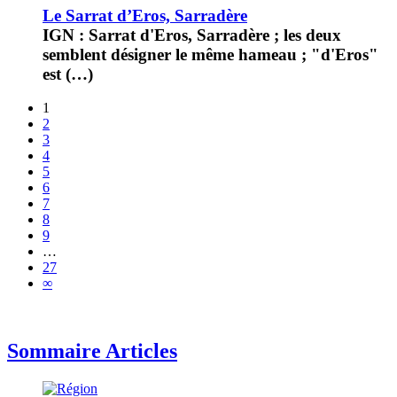
Le Sarrat d’Eros, Sarradère
IGN : Sarrat d'Eros, Sarradère ; les deux
semblent désigner le même hameau ; "d'Eros"
est (…)
1
2
3
4
5
6
7
8
9
…
27
∞
Sommaire Articles