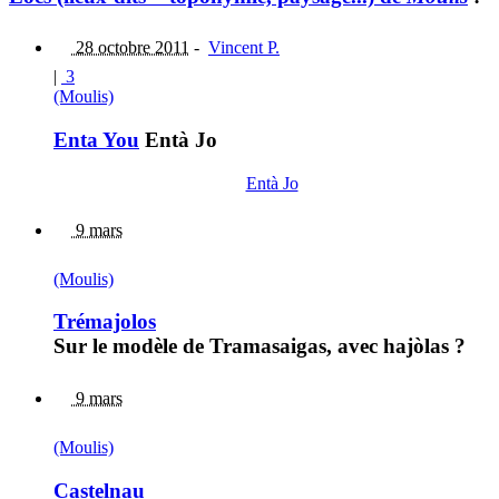
28 octobre 2011
-
Vincent P.
|
3
(Moulis)
Enta You
Entà Jo
Entà Jo
9 mars
(Moulis)
Trémajolos
Sur le modèle de Tramasaigas, avec hajòlas ?
9 mars
(Moulis)
Castelnau