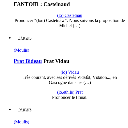
FANTOIR : Castelnaud
(lo) Castetnau
Prononcer "(lou) Castetnàw". Nous suivons la proposition de
Michel (…)
9 mars
(Moulis)
Prat Bideau
Prat Vidau
(lo) Vidau
Très courant, avec ses dérivés Vidalòt, Vidalon..., en
Gascogne dans les (…)
(lo,eth,le) Prat
Prononcer le t final.
9 mars
(Moulis)