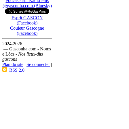
Podcasts sur Ràdio País
@gasconha.com (Bluesky)
Esprit GASCON
(Facebook)
Couleur Gascogne
(Facebook)
2024-2026
— Gasconha.com - Noms
e Lòcs -
Nos lieux-dits
gascons
Plan du site
|
Se connecter
|
RSS 2.0