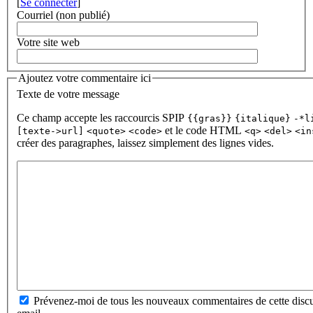
[
Se connecter
]
Courriel (non publié)
Votre site web
Ajoutez votre commentaire ici
Texte de votre message
Ce champ accepte les raccourcis SPIP
{{gras}}
{italique}
-*l
et le code HTML
[texte->url]
<quote>
<code>
<q>
<del>
<in
créer des paragraphes, laissez simplement des lignes vides.
Prévenez-moi de tous les nouveaux commentaires de cette discu