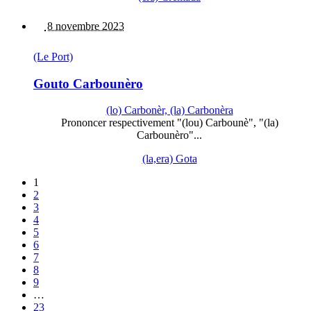
8 novembre 2023
(Le Port)
Gouto Carbounèro
(lo) Carbonèr, (la) Carbonèra
Prononcer respectivement "(lou) Carbounè", "(la)
Carbounèro"...
(la,era) Gota
1
2
3
4
5
6
7
8
9
…
23