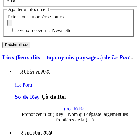
email
Ajouter un document
Extensions autorisées : toutes
Je veux recevoir la Newsletter
Lòcs (lieux-dits = toponymie, paysage...) de
Le Port
:
21 février 2025
(Le Port)
So de Rey
Çò de Rei
(lo,eth) Rei
Prononcer "(lou) Reÿ". Nom qui dépasse largement les
frontières de la (…)
25 octobre 2024