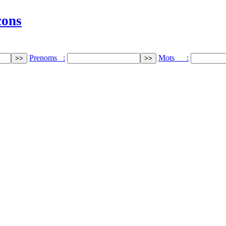
cons
Prenoms :
Mots :