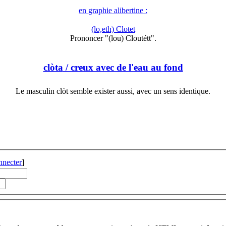
en graphie alibertine :
(lo,eth) Clotet
Prononcer "(lou) Cloutétt".
clòta
/ creux avec de l'eau au fond
Le masculin clòt semble exister aussi, avec un sens identique.
nnecter
]