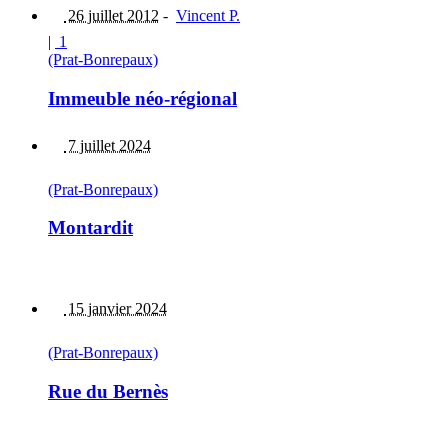
26 juillet 2012
-
Vincent P.
|
1
(Prat-Bonrepaux)
Immeuble néo-régional
7 juillet 2024
(Prat-Bonrepaux)
Montardit
15 janvier 2024
(Prat-Bonrepaux)
Rue du Bernès