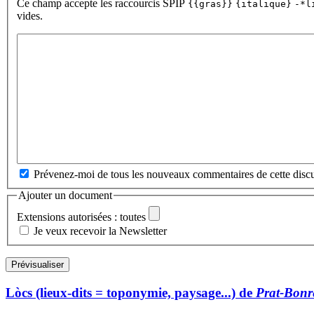
Ce champ accepte les raccourcis SPIP
{{gras}}
{italique}
-*l
vides.
Prévenez-moi de tous les nouveaux commentaires de cette discu
Ajouter un document
Extensions autorisées : toutes
Je veux recevoir la Newsletter
Lòcs (lieux-dits = toponymie, paysage...) de
Prat-Bon