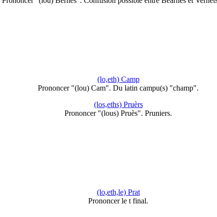
Prononcer "(lou) Bernés". Confusion possible entre Bearnés et Vernet
(lo,eth) Camp
Prononcer "(lou) Cam". Du latin campu(s) "champ".
(los,eths) Pruèrs
Prononcer "(lous) Pruès". Pruniers.
(lo,eth,le) Prat
Prononcer le t final.