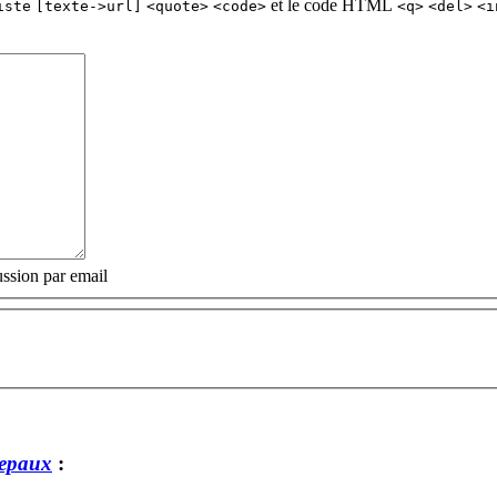
et le code HTML
iste
[texte->url]
<quote>
<code>
<q>
<del>
<i
ssion par email
repaux
: