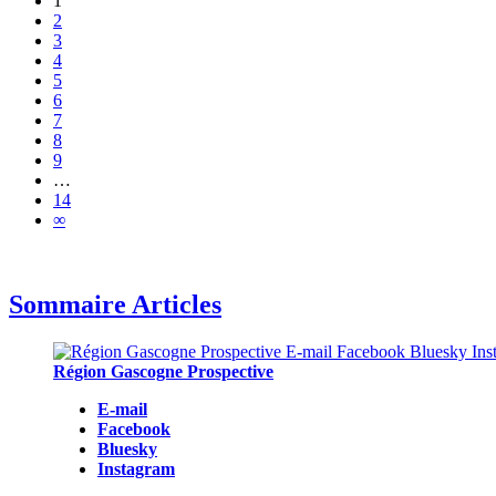
1
2
3
4
5
6
7
8
9
…
14
∞
Sommaire Articles
Région Gascogne Prospective
E-mail
Facebook
Bluesky
Instagram