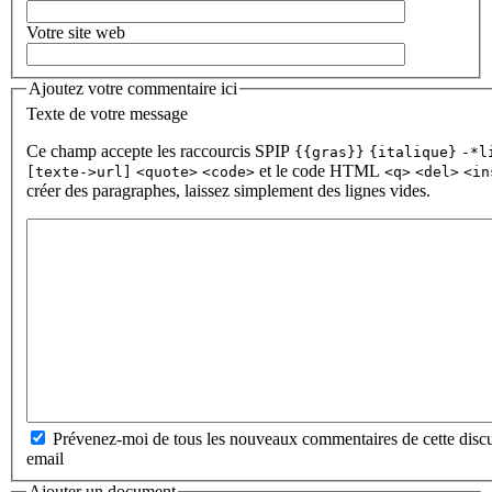
Votre site web
Ajoutez votre commentaire ici
Texte de votre message
Ce champ accepte les raccourcis SPIP
{{gras}}
{italique}
-*l
et le code HTML
[texte->url]
<quote>
<code>
<q>
<del>
<in
créer des paragraphes, laissez simplement des lignes vides.
Prévenez-moi de tous les nouveaux commentaires de cette discu
email
Ajouter un document