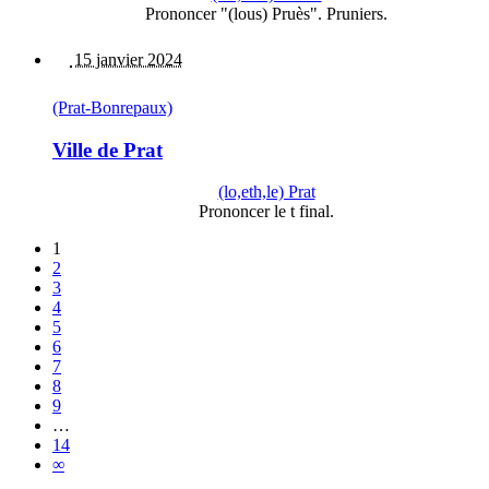
Prononcer "(lous) Pruès". Pruniers.
15 janvier 2024
(Prat-Bonrepaux)
Ville de Prat
(lo,eth,le) Prat
Prononcer le t final.
1
2
3
4
5
6
7
8
9
…
14
∞