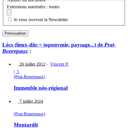
Extensions autorisées : toutes
Je veux recevoir la Newsletter
Lòcs (lieux-dits = toponymie, paysage...) de
Prat-
Bonrepaux
:
26 juillet 2012
-
Vincent P.
|
1
(Prat-Bonrepaux)
Immeuble néo-régional
7 juillet 2024
(Prat-Bonrepaux)
Montardit