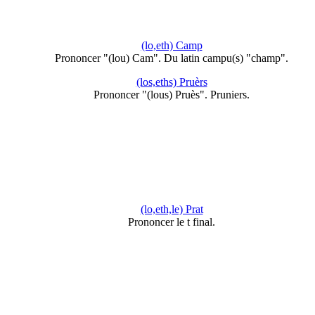
(lo,eth) Camp
Prononcer "(lou) Cam". Du latin campu(s) "champ".
(los,eths) Pruèrs
Prononcer "(lous) Pruès". Pruniers.
(lo,eth,le) Prat
Prononcer le t final.