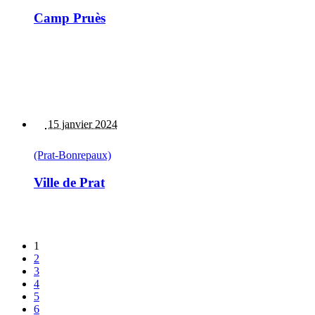
Camp Pruès
15 janvier 2024
(Prat-Bonrepaux)
Ville de Prat
1
2
3
4
5
6