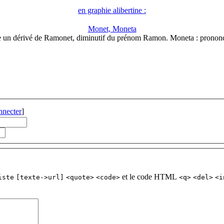
en graphie alibertine :
Monet, Moneta
 un dérivé de Ramonet, diminutif du prénom Ramon. Moneta : pronon
nnecter
]
et le code HTML
iste
[texte->url]
<quote>
<code>
<q>
<del>
<i