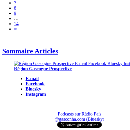
7
8
9
…
14
∞
Sommaire Articles
Région Gascogne Prospective
E-mail
Facebook
Bluesky
Instagram
Podcasts sur Ràdio País
@gasconha.com (Bluesky)