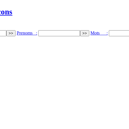
cons
Prenoms :
Mots :