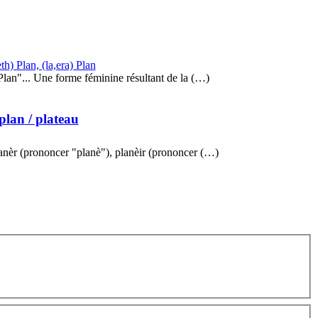
eth) Plan, (la,era) Plan
lan"... Une forme féminine résultant de la (…)
plan
/ plateau
anèr (prononcer "planè"), planèir (prononcer (…)