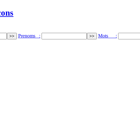
cons
Prenoms :
Mots :