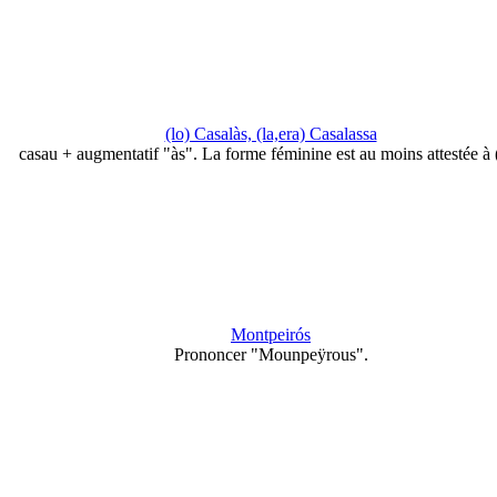
(lo) Casalàs, (la,era) Casalassa
casau + augmentatif "às". La forme féminine est au moins attestée à
Montpeirós
Prononcer "Mounpeÿrous".