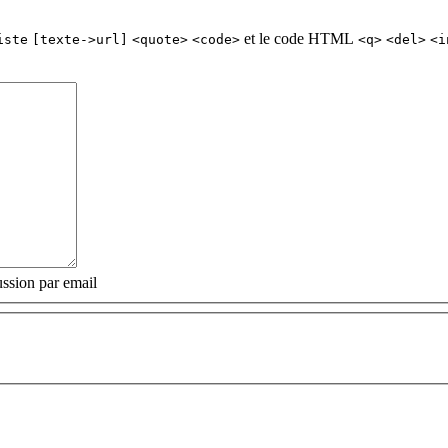
et le code HTML
iste
[texte->url]
<quote>
<code>
<q>
<del>
<i
ssion par email