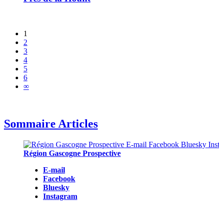
1
2
3
4
5
6
∞
Sommaire Articles
Région Gascogne Prospective
E-mail
Facebook
Bluesky
Instagram