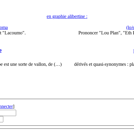
en graphie alibertine :
Coma
(lo/
et "Lacoumo".
Prononcer "Lou Plan", "Eth P
e
est une sorte de vallon, de (…)
dérivés et quasi-synonymes : pl
nnecter
]