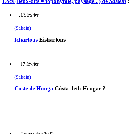
Lòcs (lieux-dits = toponymie, paysage...) de
Salsein
:
17 février
(Salsein)
Ichartous
Eishartons
17 février
(Salsein)
Coste de Houga
Còsta deth Heugar ?
7 novembre 2025