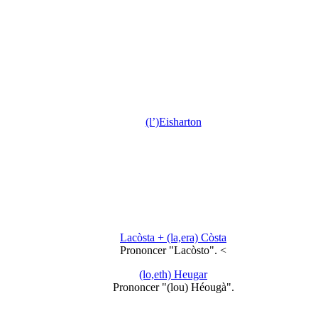
(l’)Eisharton
Lacòsta + (la,era) Còsta
Prononcer "Lacòsto". <
(lo,eth) Heugar
Prononcer "(lou) Héougà".