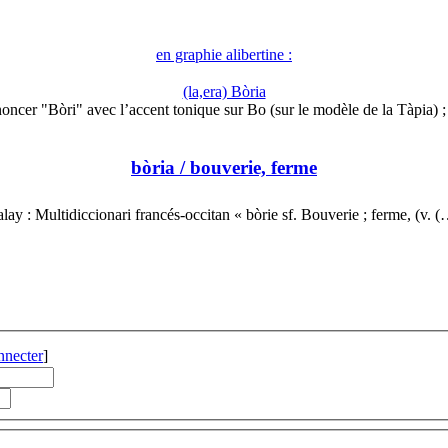
en graphie alibertine :
(la,era) Bòria
oncer "Bòri" avec l’accent tonique sur Bo (sur le modèle de la Tàpia) 
bòria
/ bouverie, ferme
lay : Multidiccionari francés-occitan « bòrie sf. Bouverie ; ferme, (v. 
nnecter
]