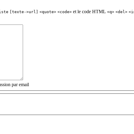
et le code HTML
iste
[texte->url]
<quote>
<code>
<q>
<del>
<i
ssion par email