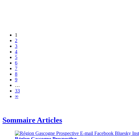
1
2
3
4
5
6
7
8
9
…
33
∞
Sommaire Articles
Région Gascogne Prospective