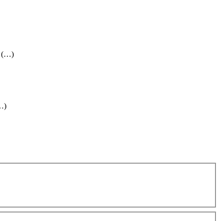
; (…)
(…)