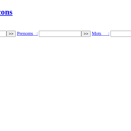
cons
Prenoms :
Mots :