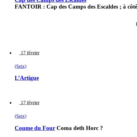
FANTOIR : Cap des Camps des Escaldes ; à côté d
17 février
(Seix)
L’Artigue
17 février
(Seix)
Coume du Four
Coma deth Horc ?