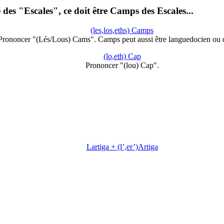
es "Escales", ce doit être Camps des Escales...
(les,los,eths) Camps
Prononcer "(Lés/Lous) Cams". Camps peut aussi être languedocien ou c
(lo,eth) Cap
Prononcer "(lou) Cap".
Lartiga + (l’,er’)Artiga