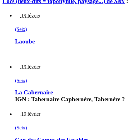
Lòcs (lieux-dits = toponymie, paysage...) de
Seix
:
19 février
(Seix)
Laoube
19 février
(Seix)
La Cabernaire
IGN : Tabernaire Capbernère, Tabernère ?
19 février
(Seix)
Cap des Camps des Escaldes