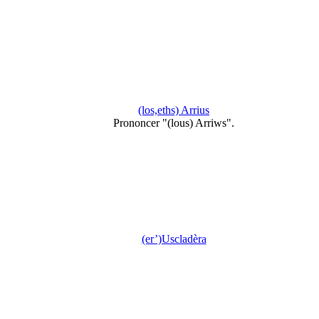
(los,eths) Arrius
Prononcer "(lous) Arriws".
(er’)Uscladèra