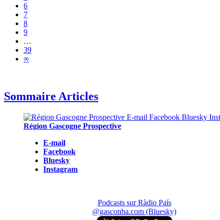
6
7
8
9
…
39
∞
Sommaire Articles
Région Gascogne Prospective
E-mail
Facebook
Bluesky
Instagram
Podcasts sur Ràdio País
@gasconha.com (Bluesky)