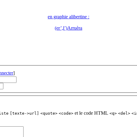
en graphie alibertine :
(er’,l’)Arruèra
nnecter
]
et le code HTML
iste
[texte->url]
<quote>
<code>
<q>
<del>
<i