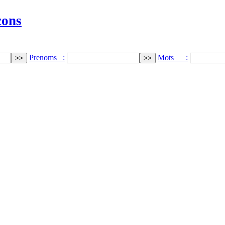
cons
Prenoms :
Mots :