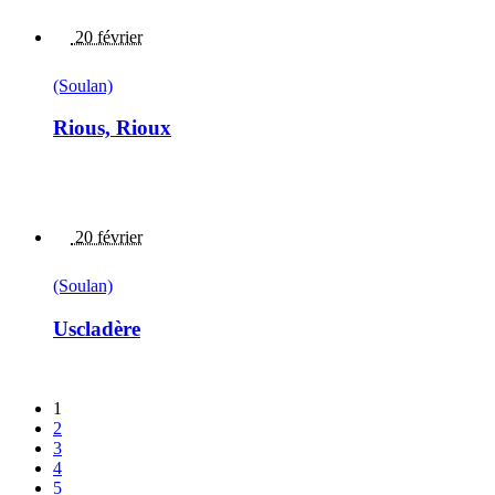
20 février
(Soulan)
Rious, Rioux
20 février
(Soulan)
Uscladère
1
2
3
4
5