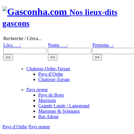
Nos lieux-dits
gascons
Recherche / Cèrca...
Lòcs :
Noms :
Prenoms :
Chalosse-Orthe-Tursan
Pays d’Orthe
Chalosse-Tursan
Pays negue
Pays de Born
Marensin
Grande Lande / Lanegrand
Maremne & Seignanx
Bas Adour
Pays d’Orthe
Pays negue