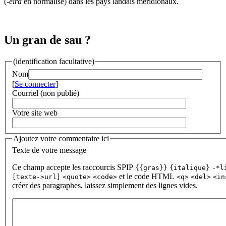
(
-èira
en normalisé) dans les pays landais méridionaux.
Un gran de sau ?
(identification facultative)
Nom
[
Se connecter
]
Courriel (non publié)
Votre site web
Ajoutez votre commentaire ici
Texte de votre message
Ce champ accepte les raccourcis SPIP
{{gras}}
{italique}
-*l
et le code HTML
[texte->url]
<quote>
<code>
<q>
<del>
<in
créer des paragraphes, laissez simplement des lignes vides.