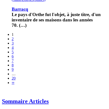
Barracq
Le pays d'Orthe fut l'objet, à juste titre, d'un
inventaire de ses maisons dans les années
70. (…)
1
2
3
4
5
6
7
8
9
…
20
∞
Sommaire Articles