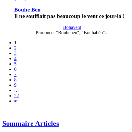
Bouhe Ben
Il ne soufflait pas beaucoup le vent ce jour-là !
Bohavent
Prononcer "Bouhebén", "Bouhabén"...
1
2
3
4
5
6
7
8
9
…
22
∞
Sommaire Articles