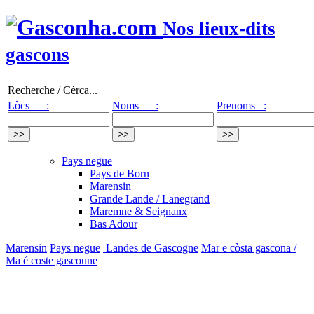
Nos lieux-dits
gascons
Recherche / Cèrca...
Lòcs :
Noms :
Prenoms :
Pays negue
Pays de Born
Marensin
Grande Lande / Lanegrand
Maremne & Seignanx
Bas Adour
Marensin
Pays negue
Landes de Gascogne
Mar e còsta gascona /
Ma é coste gascoune