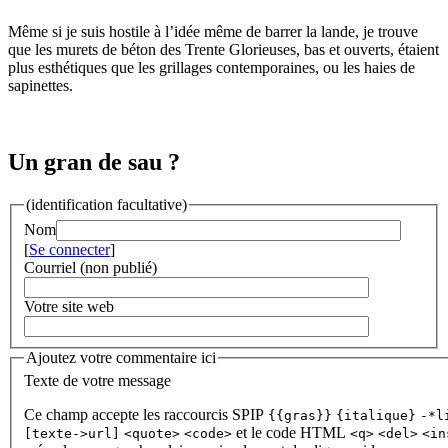
Même si je suis hostile à l’idée même de barrer la lande, je trouve
que les murets de béton des Trente Glorieuses, bas et ouverts, étaient
plus esthétiques que les grillages contemporaines, ou les haies de
sapinettes.
Un gran de sau ?
(identification facultative)
Nom
[
Se connecter
]
Courriel (non publié)
Votre site web
Ajoutez votre commentaire ici
Texte de votre message
Ce champ accepte les raccourcis SPIP
{{gras}}
{italique}
-*l
et le code HTML
[texte->url]
<quote>
<code>
<q>
<del>
<in