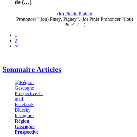
de (…)
(lo) Pinèir, Pinhèir
Prononcer "(lou) Pineÿ, Pigneÿ". (lo) Pinèr Prononcer "(lou)
Pinè". (…)
1
2
∞
Sommaire Articles
Région
Gascogne
Prospective