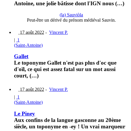
Antoine, une jolie bâtisse dont l'IGN nous (…)
(la) Sauviòla
Peut-être un dérivé du prénom médiéval Sauvin.
17 août 2022
-
Vincent P.
|
1
(Saint-Antoine)
Gallet
Le toponyme Gallet n'est pas plus d'oc que
d'oïl, ce qui est assez fatal sur un mot aussi
court, (…)
17 août 2022
-
Vincent P.
|
1
(Saint-Antoine)
Le Piney
Aux confins de la langue gasconne au 20ème
siècle, un toponyme en -ey ! Un vrai marqueur