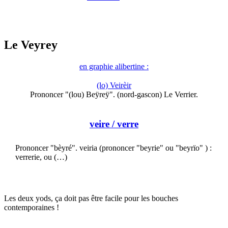
Le Veyrey
en graphie alibertine :
(lo) Veirèir
Prononcer "(lou) Beÿreÿ". (nord-gascon) Le Verrier.
veire
/ verre
Prononcer "bèyré". veiria (prononcer "beyrie" ou "beyrïo" ) :
verrerie, ou (…)
Les deux yods, ça doit pas être facile pour les bouches
contemporaines !