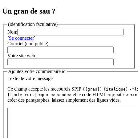
Un gran de sau ?
(identification facultative)
Nom
[
Se connecter
]
Courriel (non publié)
Votre site web
Ajoutez votre commentaire ici
Texte de votre message
Ce champ accepte les raccourcis SPIP
{{gras}}
{italique}
-*l
et le code HTML
[texte->url]
<quote>
<code>
<q>
<del>
<in
créer des paragraphes, laissez simplement des lignes vides.