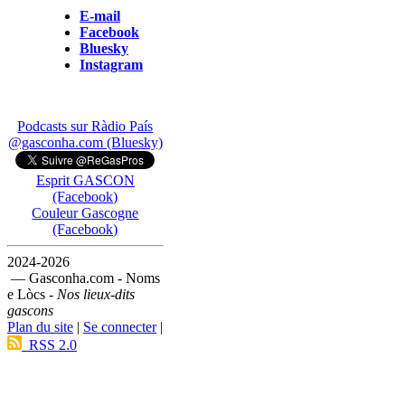
E-mail
Facebook
Bluesky
Instagram
Podcasts sur Ràdio País
@gasconha.com (Bluesky)
Esprit GASCON
(Facebook)
Couleur Gascogne
(Facebook)
2024-2026
— Gasconha.com - Noms
e Lòcs -
Nos lieux-dits
gascons
Plan du site
|
Se connecter
|
RSS 2.0