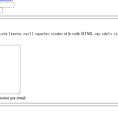
et le code HTML
iste
[texte->url]
<quote>
<code>
<q>
<del>
<i
ssion par email