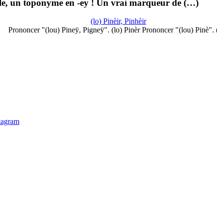
cle, un toponyme en -ey ! Un vrai marqueur de (…)
(lo) Pinèir, Pinhèir
Prononcer "(lou) Pineÿ, Pigneÿ". (lo) Pinèr Prononcer "(lou) Pinè".