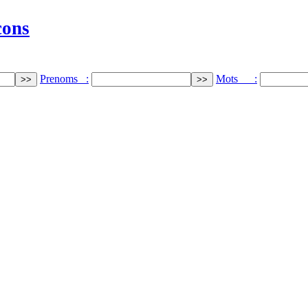
cons
Prenoms :
Mots :