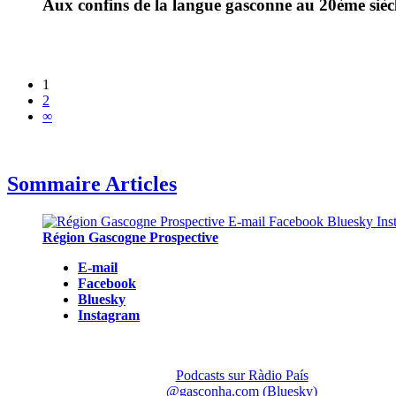
Aux confins de la langue gasconne au 20ème siè
1
2
∞
Sommaire Articles
Région Gascogne Prospective
E-mail
Facebook
Bluesky
Instagram
Podcasts sur Ràdio País
@gasconha.com (Bluesky)