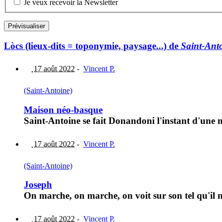
Je veux recevoir la Newsletter
Lòcs (lieux-dits = toponymie, paysage...) de
Saint-Ant
17 août 2022
-
Vincent P.
(Saint-Antoine)
Maison néo-basque
Saint-Antoine se fait Donandoni l'instant d'une 
17 août 2022
-
Vincent P.
(Saint-Antoine)
Joseph
On marche, on marche, on voit sur son tel qu'il 
17 août 2022
-
Vincent P.