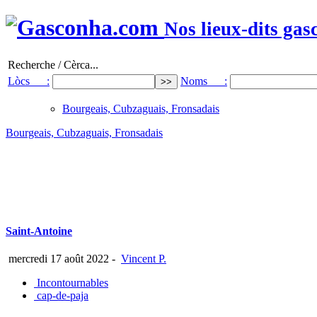
Nos lieux-dits gas
Recherche / Cèrca...
Lòcs :
Noms :
Bourgeais, Cubzaguais, Fronsadais
Bourgeais, Cubzaguais, Fronsadais
Saint-Antoine
mercredi 17 août 2022
-
Vincent P.
Incontournables
cap-de-paja