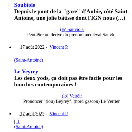
Soubiole
Depuis le pont de la "gare" d'Aubie, côté Saint-
Antoine, une jolie bâtisse dont l'IGN nous (…)
(la) Sauviòla
Peut-être un dérivé du prénom médiéval Sauvin.
17 août 2022
-
Vincent P.
(Saint-Antoine)
Le Veyrey
Les deux yods, ça doit pas être facile pour les
bouches contemporaines !
(lo) Veirèir
Prononcer "(lou) Beÿreÿ". (nord-gascon) Le Verrier.
17 août 2022
-
Vincent P.
|
1
(Saint-Antoine)