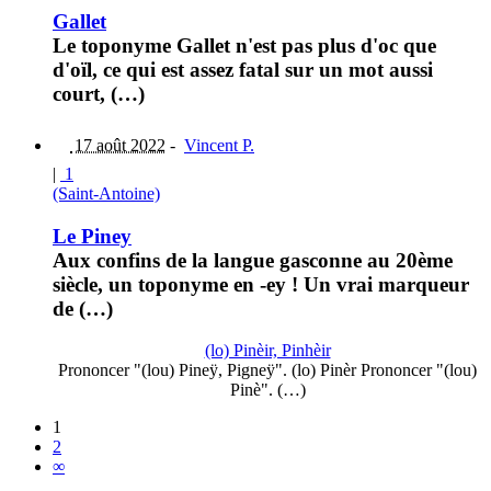
Gallet
Le toponyme Gallet n'est pas plus d'oc que
d'oïl, ce qui est assez fatal sur un mot aussi
court, (…)
17 août 2022
-
Vincent P.
|
1
(Saint-Antoine)
Le Piney
Aux confins de la langue gasconne au 20ème
siècle, un toponyme en -ey ! Un vrai marqueur
de (…)
(lo) Pinèir, Pinhèir
Prononcer "(lou) Pineÿ, Pigneÿ". (lo) Pinèr Prononcer "(lou)
Pinè". (…)
1
2
∞