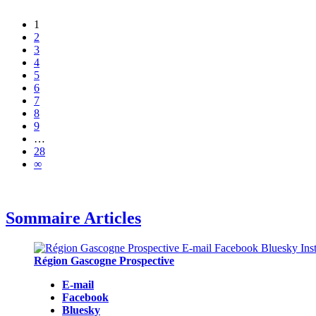
1
2
3
4
5
6
7
8
9
…
28
∞
Sommaire Articles
Région Gascogne Prospective
E-mail
Facebook
Bluesky