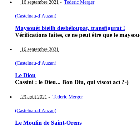
16 septembre 2021
-
Tederic Merger
(Castelnau-d’Auzan)
Maysouét bieilh desbéloupat, transfigurat !
Vérifications faites, ce ne peut être que le mayso
16 septembre 2021
(Castelnau-d’Auzan)
Le Diou
Cassini : le Dieu... Bon Diu, qui viscot ací ?-)
29 août 2021
-
Tederic Merger
(Castelnau-d’Auzan)
Le Moulin de Saint-Orens