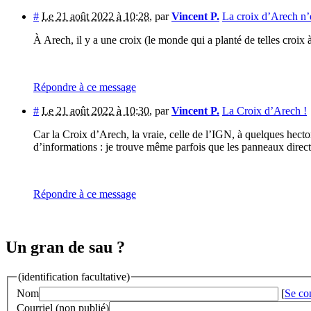
#
Le 21 août 2022 à 10:28
,
par
Vincent P.
La croix d’Arech n’
À Arech, il y a une croix (le monde qui a planté de telles croix 
Répondre à ce message
#
Le 21 août 2022 à 10:30
,
par
Vincent P.
La Croix d’Arech !
Car la Croix d’Arech, la vraie, celle de l’IGN, à quelques hecto
d’informations : je trouve même parfois que les panneaux directio
Répondre à ce message
Un gran de sau ?
(identification facultative)
Nom
[
Se co
Courriel (non publié)