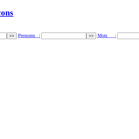
cons
Prenoms :
Mots :