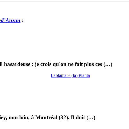
-d’Auzan
:
 hasardeuse : je crois qu'on ne fait plus ces (…)
Laplanta + (la) Planta
ziey, non loin, à Montréal (32). Il doit (…)