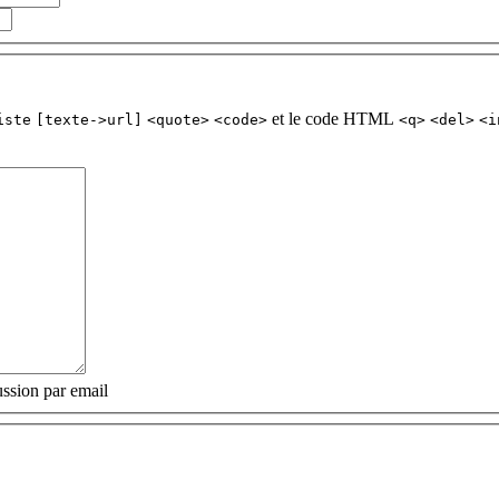
et le code HTML
iste
[texte->url]
<quote>
<code>
<q>
<del>
<i
ssion par email