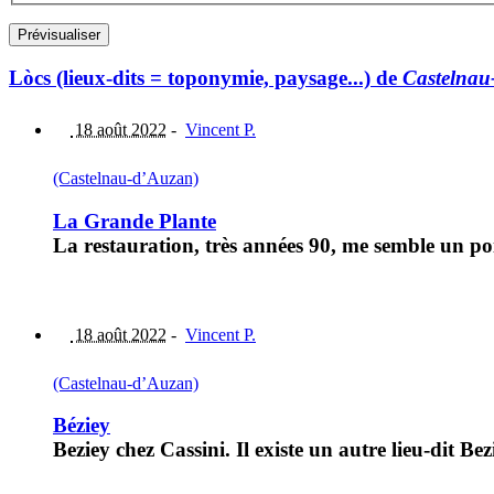
Lòcs (lieux-dits = toponymie, paysage...) de
Castelnau
18 août 2022
-
Vincent P.
(Castelnau-d’Auzan)
La Grande Plante
La restauration, très années 90, me semble un poil
18 août 2022
-
Vincent P.
(Castelnau-d’Auzan)
Béziey
Beziey chez Cassini. Il existe un autre lieu-dit Be