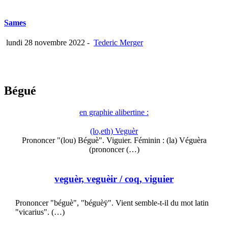
Sames
lundi 28 novembre 2022
-
Tederic Merger
Bégué
en graphie alibertine :
(lo,eth) Veguèr
Prononcer "(lou) Béguè". Viguier. Féminin : (la) Véguèra
(prononcer (…)
veguèr, veguèir
/ coq, viguier
Prononcer "béguè", "béguèÿ". Vient semble-t-il du mot latin
"vicarius". (…)