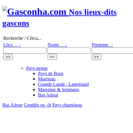
Nos lieux-dits
gascons
Recherche / Cèrca...
Lòcs :
Noms :
Prenoms :
Pays negue
Pays de Born
Marensin
Grande Lande / Lanegrand
Maremne & Seignanx
Bas Adour
Bas Adour
Gentilés en -òt
Pays charnégou