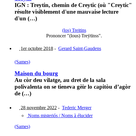
IGN : Treytin, chemin de Creytic (où "Creytic"
résulte visiblement d'une mauvaise lecture
d'un (…)
(los) Treitins
Prononcer "(lous) Treÿtïnss".
1er octobre 2018
-
Gerard Saint-Gaudens
(Sames)
Maison du bourg
Au còr deu vilatge, au dret de la sala
polivalenta on se tieneva gèir lo capitòu d’agòr
de (…)
28 novembre 2022
-
Tederic Merger
Noms misteriós / Noms à élucider
(Sames)