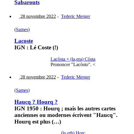
Sabarouts
28 novembre 2022
-
Tederic Merger
(Sames)
Lacoste
IGN : Lé Coste (!)
Lacòsta + (la,era) Còsta
Prononcer "Lacòsto". <
28 novembre 2022
-
Tederic Merger
(Sames)
Haucq ? Hourq ?
IGN 1950 : Hourq ; mais les autres cartes
anciennes ou modernes écrivent "Haucq".
Hourq est plus (…)
(lo,eth) Horc