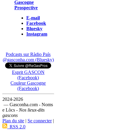
Gascogne
Prospective
E-mail
Facebook
Bluesky
Instagram
Podcasts sur Ràdio País
@gasconha.com (Bluesky)
Esprit GASCON
(Facebook)
Couleur Gascogne
(Facebook)
2024-2026
— Gasconha.com - Noms
e Lòcs -
Nos lieux-dits
gascons
Plan du site
|
Se connecter
|
RSS 2.0