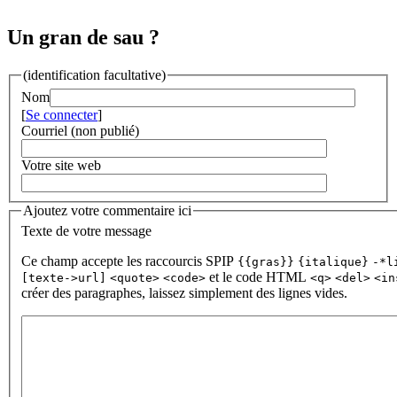
Un gran de sau ?
(identification facultative)
Nom
[
Se connecter
]
Courriel (non publié)
Votre site web
Ajoutez votre commentaire ici
Texte de votre message
Ce champ accepte les raccourcis SPIP
{{gras}}
{italique}
-*l
et le code HTML
[texte->url]
<quote>
<code>
<q>
<del>
<in
créer des paragraphes, laissez simplement des lignes vides.